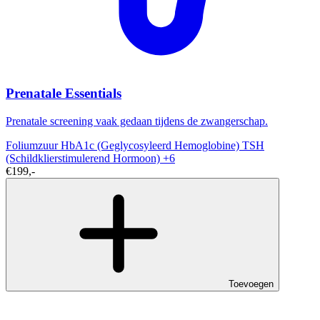
Prenatale Essentials
Prenatale screening vaak gedaan tijdens de zwangerschap.
Foliumzuur
HbA1c (Geglycosyleerd Hemoglobine)
TSH
(Schildklierstimulerend Hormoon)
+6
€199,-
Toevoegen