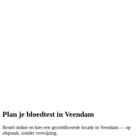
Gesloten
· opent woensdag om 09:00
Openingstijden:
Bloedtest hier bestellen
Plan je bloedtest in Veendam
Bestel online en kies een gecertificeerde locatie in Veendam — op
afspraak, zonder verwijzing.