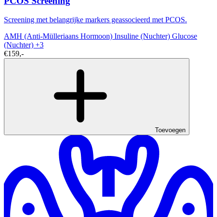
PCOS Screening
Screening met belangrijke markers geassocieerd met PCOS.
AMH (Anti-Mülleriaans Hormoon)
Insuline (Nuchter)
Glucose
(Nuchter)
+3
€159,-
Toevoegen