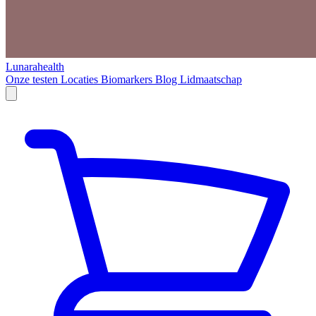
Lunarahealth
Onze testen
Locaties
Biomarkers
Blog
Lidmaatschap