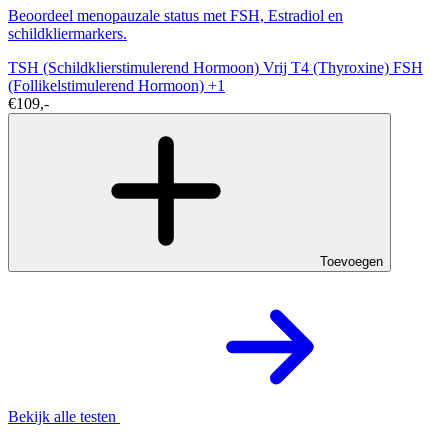
Beoordeel menopauzale status met FSH, Estradiol en
schildkliermarkers.
TSH (Schildklierstimulerend Hormoon)
Vrij T4 (Thyroxine)
FSH
(Follikelstimulerend Hormoon)
+1
€109,-
Toevoegen
Bekijk alle testen