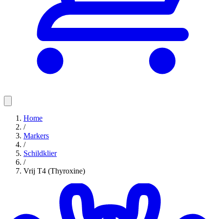
Home
/
Markers
/
Schildklier
/
Vrij T4 (Thyroxine)