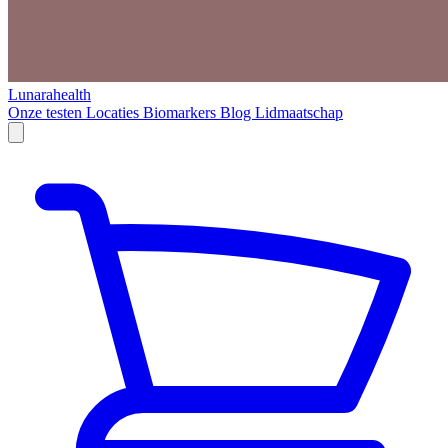
Lunarahealth
Onze testen
Locaties
Biomarkers
Blog
Lidmaatschap