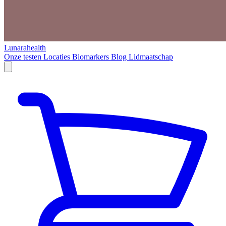
Lunarahealth
Onze testen
Locaties
Biomarkers
Blog
Lidmaatschap