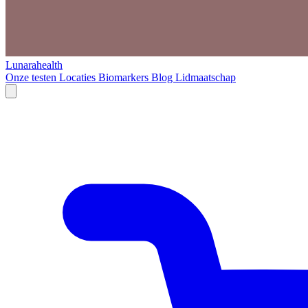
Lunarahealth
Onze testen
Locaties
Biomarkers
Blog
Lidmaatschap