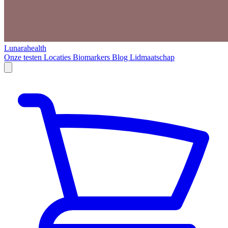
Lunarahealth
Onze testen
Locaties
Biomarkers
Blog
Lidmaatschap