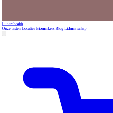
Lunarahealth
Onze testen
Locaties
Biomarkers
Blog
Lidmaatschap