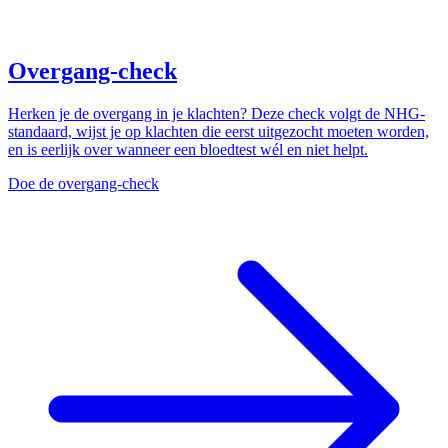
Overgang-check
Herken je de overgang in je klachten? Deze check volgt de NHG-
standaard, wijst je op klachten die eerst uitgezocht moeten worden,
en is eerlijk over wanneer een bloedtest wél en niet helpt.
Doe de overgang-check