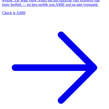
weinig. Zie waar jouw AMH ligt ten opzichte van vrouwen van
jouw leeftijd — en lees eerlijk wat AMH wel en niet voorspelt.
Check je AMH