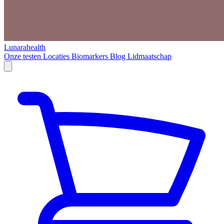
Lunarahealth
Onze testen
Locaties
Biomarkers
Blog
Lidmaatschap