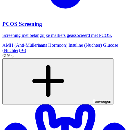
PCOS Screening
Screening met belangrijke markers geassocieerd met PCOS.
AMH (Anti-Mülleriaans Hormoon)
Insuline (Nuchter)
Glucose
(Nuchter)
+3
€159,-
Toevoegen