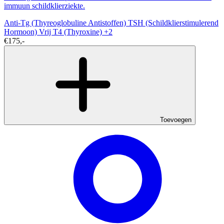
immuun schildklierziekte.
Anti-Tg (Thyreoglobuline Antistoffen)
TSH (Schildklierstimulerend
Hormoon)
Vrij T4 (Thyroxine)
+2
€175,-
Toevoegen