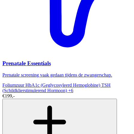
Prenatale Essentials
Prenatale screening vaak gedaan tijdens de zwangerschap.
Foliumzuur
HbA1c (Geglycosyleerd Hemoglobine)
TSH
(Schildklierstimulerend Hormoon)
+6
€199,-