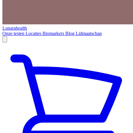
Lunarahealth
Onze testen
Locaties
Biomarkers
Blog
Lidmaatschap