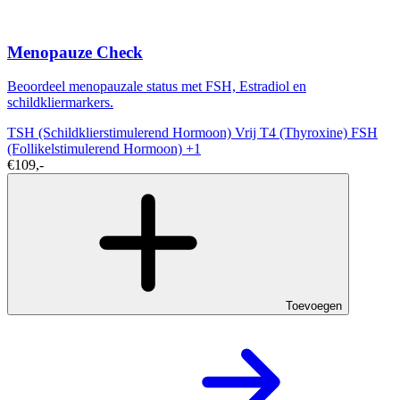
Menopauze Check
Beoordeel menopauzale status met FSH, Estradiol en
schildkliermarkers.
TSH (Schildklierstimulerend Hormoon)
Vrij T4 (Thyroxine)
FSH
(Follikelstimulerend Hormoon)
+1
€109,-
Toevoegen