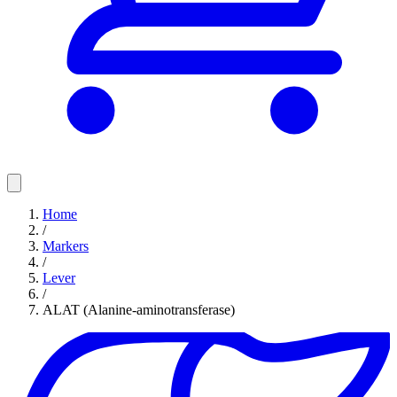
Home
/
Markers
/
Lever
/
ALAT (Alanine-aminotransferase)