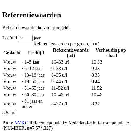
Referentiewaarden
Bekijk de waarde die voor jou geldt:
Leeftijd
jaar
Referentiewaarden per groep, in u/l
Referentiewaarde
Verhouding op
Geslacht
Leeftijd
(u/l)
schaal
Vrouw
·
1–5 jaar
10–33
u/l
10
33
Vrouw
·
6–12 jaar
9–33
u/l
9
33
Vrouw
·
13–18 jaar
8–35
u/l
8
35
Vrouw
·
19–50 jaar
9–44
u/l
9
44
Vrouw
·
51–65 jaar
11–52
u/l
11
52
Vrouw
·
66–80 jaar
10–46
u/l
10
46
·
81 jaar en
Vrouw
8–37
u/l
8
37
ouder
8
52 u/l
Bron:
NVKC
Referentiepopulatie: Nederlandse huisartsenpopulatie
(NUMBER, n=7.574.327)