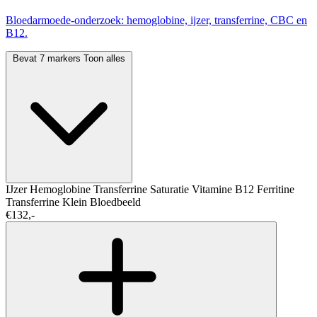
Bloedarmoede-onderzoek: hemoglobine, ijzer, transferrine, CBC en
B12.
Bevat 7 markers
Toon alles
IJzer
Hemoglobine
Transferrine Saturatie
Vitamine B12
Ferritine
Transferrine
Klein Bloedbeeld
€132,-