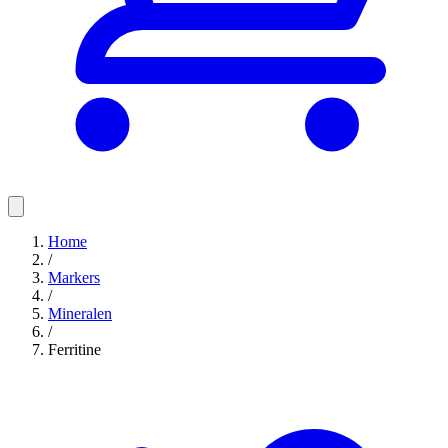
Home
/
Markers
/
Mineralen
/
Ferritine