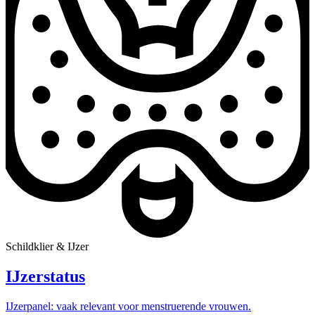
Schildklier & IJzer
IJzerstatus
IJzerpanel: vaak relevant voor menstruerende vrouwen.