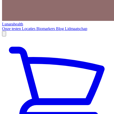
Lunarahealth
Onze testen
Locaties
Biomarkers
Blog
Lidmaatschap