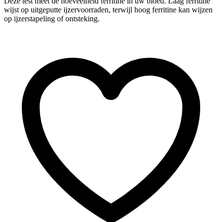
Deze test meet de hoeveelheid ferritine in uw bloed. Laag ferritine
wijst op uitgeputte ijzervoorraden, terwijl hoog ferritine kan wijzen
op ijzerstapeling of ontsteking.