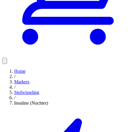
Home
/
Markers
/
Stofwisseling
/
Insuline (Nuchter)