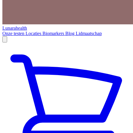
Lunarahealth
Onze testen
Locaties
Biomarkers
Blog
Lidmaatschap