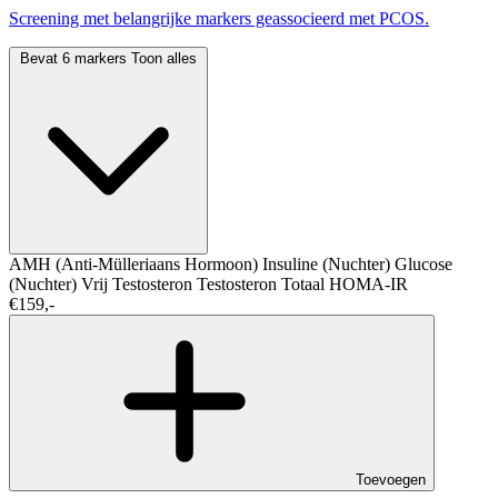
Screening met belangrijke markers geassocieerd met PCOS.
Bevat 6 markers
Toon alles
AMH (Anti-Mülleriaans Hormoon)
Insuline (Nuchter)
Glucose
(Nuchter)
Vrij Testosteron
Testosteron Totaal
HOMA-IR
€159,-
Toevoegen