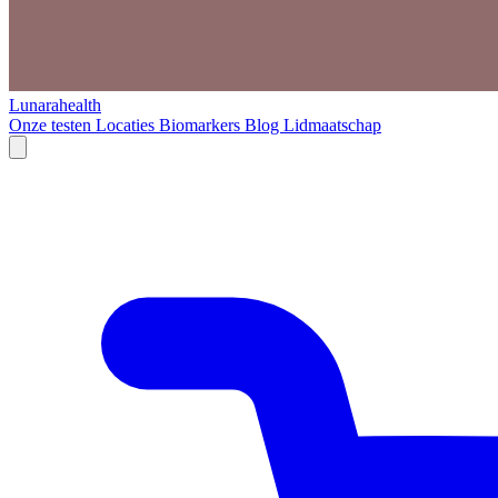
Lunarahealth
Onze testen
Locaties
Biomarkers
Blog
Lidmaatschap