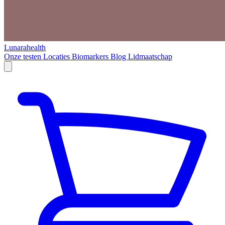
Lunarahealth
Onze testen
Locaties
Biomarkers
Blog
Lidmaatschap