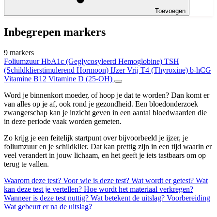
Toevoegen
Inbegrepen markers
9 markers
Foliumzuur
HbA1c (Geglycosyleerd Hemoglobine)
TSH
(Schildklierstimulerend Hormoon)
IJzer
Vrij T4 (Thyroxine)
b-hCG
Vitamine B12
Vitamine D (25-OH)
Word je binnenkort moeder, of hoop je dat te worden? Dan komt er
van alles op je af, ook rond je gezondheid. Een bloedonderzoek
zwangerschap kan je inzicht geven in een aantal bloedwaarden die
in deze periode vaak worden gemeten.
Zo krijg je een feitelijk startpunt over bijvoorbeeld je ijzer, je
foliumzuur en je schildklier. Dat kan prettig zijn in een tijd waarin er
veel verandert in jouw lichaam, en het geeft je iets tastbaars om op
terug te vallen.
Waarom deze test?
Voor wie is deze test?
Wat wordt er getest?
Wat
kan deze test je vertellen?
Hoe wordt het materiaal verkregen?
Wanneer is deze test nuttig?
Wat betekent de uitslag?
Voorbereiding
Wat gebeurt er na de uitslag?