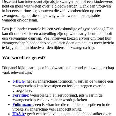
Deze test kan interessant zijn als je zwanger bent of een kinderwens
hebt en meer wilt weten over je bloedwaarden. Denk aan vrouwen
in het eerste trimester, vrouwen die zich voorbereiden op een
zwangerschap, of die simpelweg willen weten hoe bepaalde
waarden ervoor staan.
Ben je al onder controle bij een verloskundige of gynaecoloog? Dan
kan dit onderzoek een aanvulling zijn op wat daar gebeurt, en nooit
een vervanging daarvan. Veel vrouwen kiezen ervoor om rond hun
zwangerschap bloedonderzoek te laten doen om net iets meer inzicht
te krijgen in hun bloedwaarden tijdens de zwangerschap.
Wat wordt er getest?
Dit panel kijkt naar negen bloedwaarden die rond een zwangerschap
vaak relevant zijn:
b-hCG
: het zwangerschapshormoon, waarvan de waarde een
zwangerschap kan bevestigen en iets kan zeggen over de
vroege fase.
Ferritine
: weerspiegelt je ijzervoorraad, iets waar in de
zwangerschap vaak extra naar wordt gekeken.
Foliumzuur
: een B-vitamine die rond de conceptie en in de
vroege zwangerschap veel aandacht krijgt.
HbA1c
: geeft een beeld van je gemiddelde bloedsuiker over