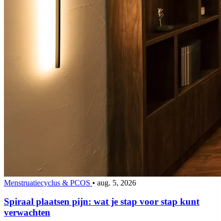
Menstruatiecyclus & PCOS
•
aug. 5, 2026
Spiraal plaatsen pijn: wat je stap voor stap kunt
verwachten