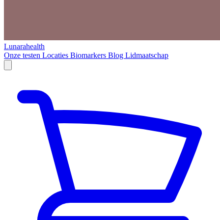
Lunarahealth
Onze testen
Locaties
Biomarkers
Blog
Lidmaatschap