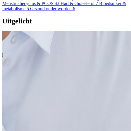
Menstruatiecyclus & PCOS
43
Hart & cholesterol
7
Bloedsuiker &
metabolisme
5
Gezond ouder worden
6
Uitgelicht