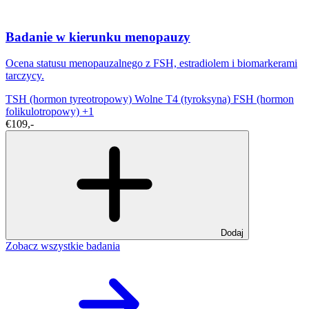
Badanie w kierunku menopauzy
Ocena statusu menopauzalnego z FSH, estradiolem i biomarkerami
tarczycy.
TSH (hormon tyreotropowy)
Wolne T4 (tyroksyna)
FSH (hormon
folikulotropowy)
+1
€109,-
Dodaj
Zobacz wszystkie badania