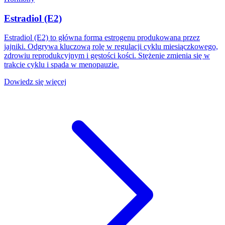
Estradiol (E2)
Estradiol (E2) to główna forma estrogenu produkowana przez
jajniki. Odgrywa kluczową rolę w regulacji cyklu miesiączkowego,
zdrowiu reprodukcyjnym i gęstości kości. Stężenie zmienia się w
trakcie cyklu i spada w menopauzie.
Dowiedz się więcej