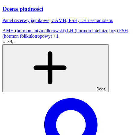
Ocena płodności
Panel rezerwy jajnikowej z AMH, FSH, LH i estradiolem.
AMH (hormon antymüllerowski)
LH (hormon luteinizujący)
FSH
(hormon folikulotropowy)
+1
€139,-
Dodaj