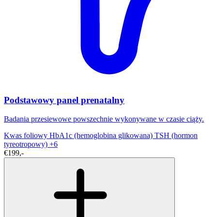
Podstawowy panel prenatalny
Badania przesiewowe powszechnie wykonywane w czasie ciąży.
Kwas foliowy
HbA1c (hemoglobina glikowana)
TSH (hormon
tyreotropowy)
+6
€199,-