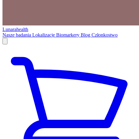
Lunarahealth
Nasze badania
Lokalizacje
Biomarkery
Blog
Członkostwo