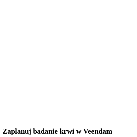
Zamknięte
· otwiera się środa o 09:00
Godziny otwarcia:
Zamów badanie krwi tutaj
Zaplanuj badanie krwi w Veendam