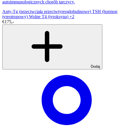
autoimmunologicznych chorób tarczycy.
Anty-Tg (przeciwciała przeciwtyreoglobulinowe)
TSH (hormon
tyreotropowy)
Wolne T4 (tyroksyna)
+2
€175,-
Dodaj