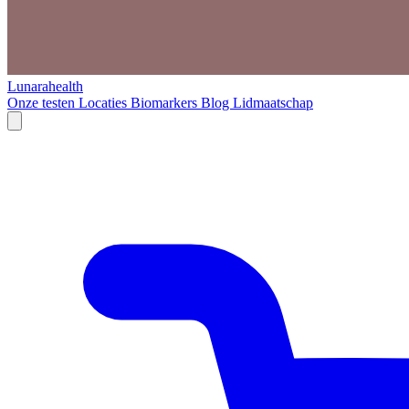
Lunarahealth
Onze testen
Locaties
Biomarkers
Blog
Lidmaatschap