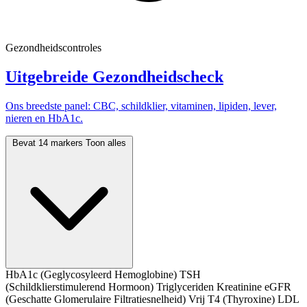
Gezondheidscontroles
Uitgebreide Gezondheidscheck
Ons breedste panel: CBC, schildklier, vitaminen, lipiden, lever,
nieren en HbA1c.
Bevat 14 markers
Toon alles
HbA1c (Geglycosyleerd Hemoglobine)
TSH
(Schildklierstimulerend Hormoon)
Triglyceriden
Kreatinine
eGFR
(Geschatte Glomerulaire Filtratiesnelheid)
Vrij T4 (Thyroxine)
LDL