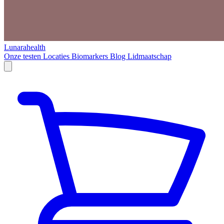
Lunarahealth
Onze testen
Locaties
Biomarkers
Blog
Lidmaatschap