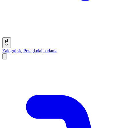
pl
Zaloguj się
Przeglądaj badania