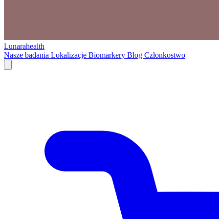
Lunarahealth
Nasze badania
Lokalizacje
Biomarkery
Blog
Członkostwo