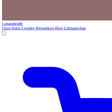
Lunarahealth
Onze testen
Locaties
Biomarkers
Blog
Lidmaatschap