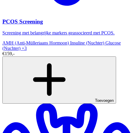
PCOS Screening
Screening met belangrijke markers geassocieerd met PCOS.
AMH (Anti-Mülleriaans Hormoon)
Insuline (Nuchter)
Glucose
(Nuchter)
+3
€159,-
Toevoegen