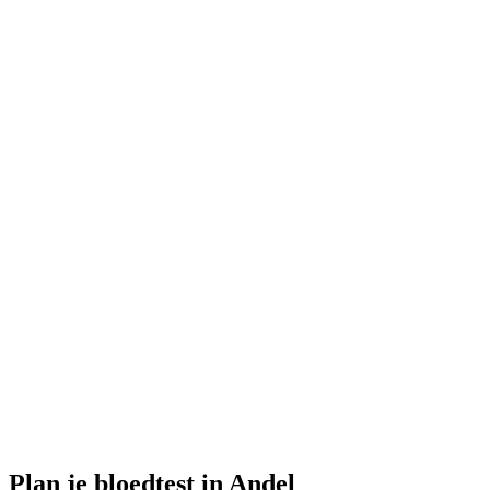
Gesloten
· opent maandag om 08:00
Openingstijden:
Bloedtest hier bestellen
Plan je bloedtest in Andel