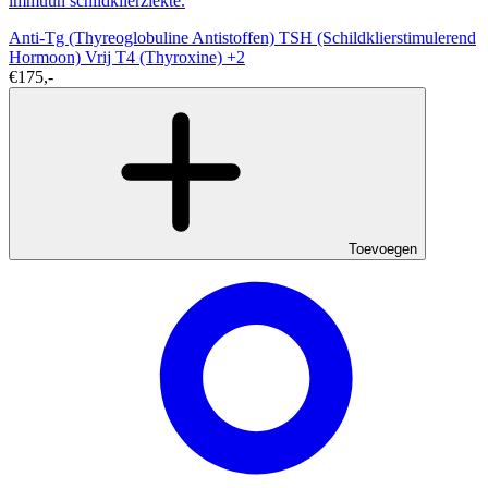
immuun schildklierziekte.
Anti-Tg (Thyreoglobuline Antistoffen)
TSH (Schildklierstimulerend
Hormoon)
Vrij T4 (Thyroxine)
+2
€175,-
Toevoegen