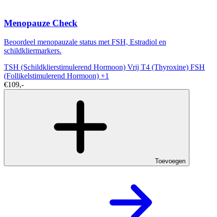
Menopauze Check
Beoordeel menopauzale status met FSH, Estradiol en
schildkliermarkers.
TSH (Schildklierstimulerend Hormoon)
Vrij T4 (Thyroxine)
FSH
(Follikelstimulerend Hormoon)
+1
€109,-
Toevoegen