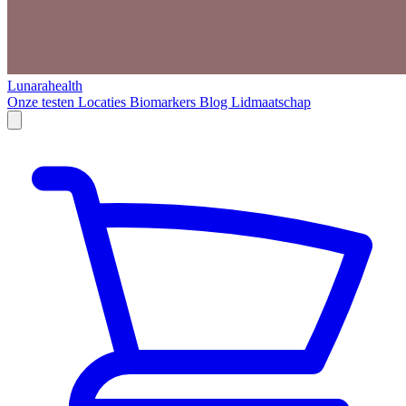
Lunarahealth
Onze testen
Locaties
Biomarkers
Blog
Lidmaatschap