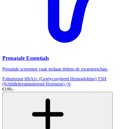
Prenatale Essentials
Prenatale screening vaak gedaan tijdens de zwangerschap.
Foliumzuur
HbA1c (Geglycosyleerd Hemoglobine)
TSH
(Schildklierstimulerend Hormoon)
+6
€199,-