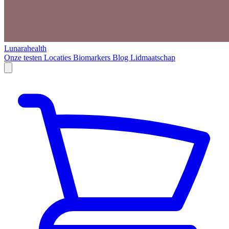
Lunarahealth
Onze testen
Locaties
Biomarkers
Blog
Lidmaatschap