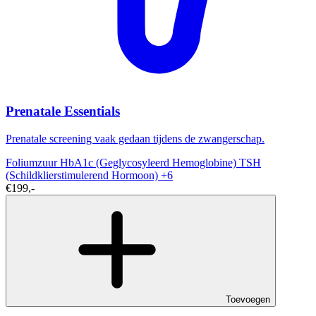
Prenatale Essentials
Prenatale screening vaak gedaan tijdens de zwangerschap.
Foliumzuur
HbA1c (Geglycosyleerd Hemoglobine)
TSH
(Schildklierstimulerend Hormoon)
+6
€199,-
Toevoegen