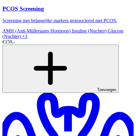
PCOS Screening
Screening met belangrijke markers geassocieerd met PCOS.
AMH (Anti-Mülleriaans Hormoon)
Insuline (Nuchter)
Glucose
(Nuchter)
+3
€159,-
Toevoegen