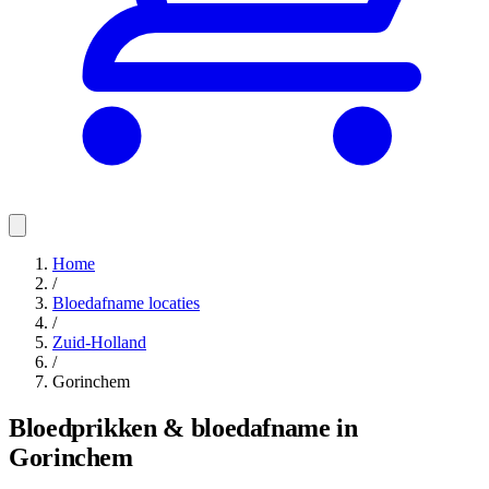
Home
/
Bloedafname locaties
/
Zuid-Holland
/
Gorinchem
Bloedprikken & bloedafname in
Gorinchem