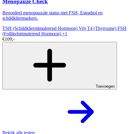
Menopauze Check
Beoordeel menopauzale status met FSH, Estradiol en
schildkliermarkers.
TSH (Schildklierstimulerend Hormoon)
Vrij T4 (Thyroxine)
FSH
(Follikelstimulerend Hormoon)
+1
€109,-
Toevoegen
Bekijk alle testen