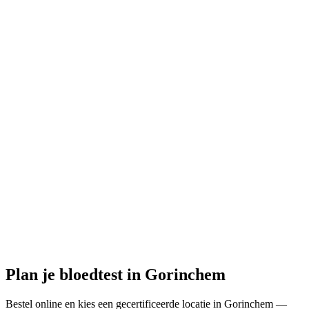
Gesloten
· opent morgen om 08:00
Openingstijden:
Bloedtest hier bestellen
Plan je bloedtest in Gorinchem
Bestel online en kies een gecertificeerde locatie in Gorinchem —