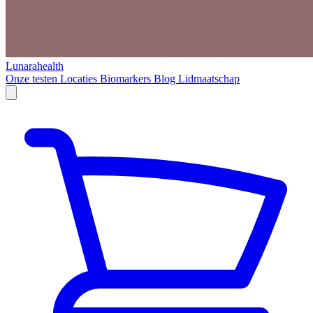
Lunarahealth
Onze testen
Locaties
Biomarkers
Blog
Lidmaatschap