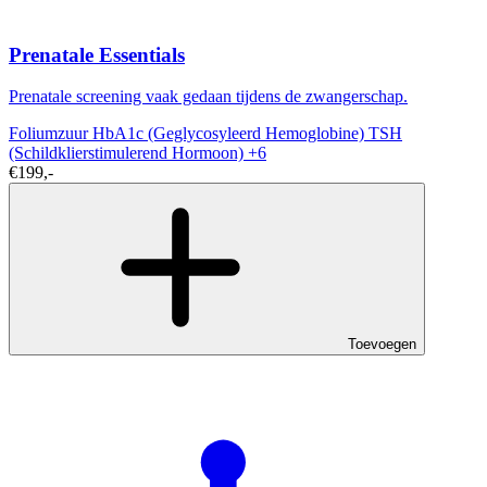
Prenatale Essentials
Prenatale screening vaak gedaan tijdens de zwangerschap.
Foliumzuur
HbA1c (Geglycosyleerd Hemoglobine)
TSH
(Schildklierstimulerend Hormoon)
+6
€199,-
Toevoegen