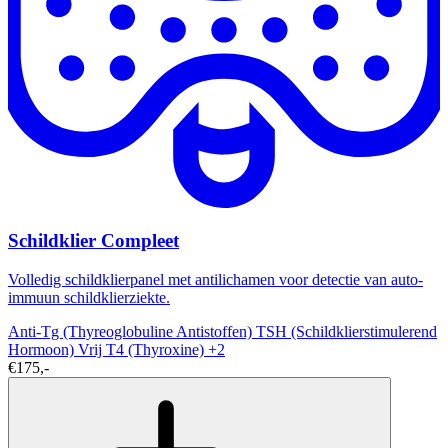
Schildklier Compleet
Volledig schildklierpanel met antilichamen voor detectie van auto-
immuun schildklierziekte.
Anti-Tg (Thyreoglobuline Antistoffen)
TSH (Schildklierstimulerend
Hormoon)
Vrij T4 (Thyroxine)
+2
€175,-