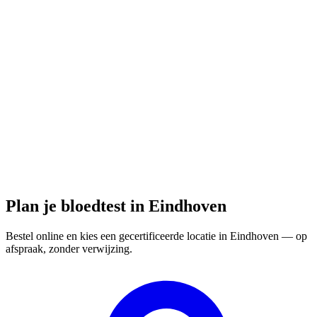
Gesloten
· opent maandag om 08:00
Openingstijden:
Bloedtest hier bestellen
Plan je bloedtest in Eindhoven
Bestel online en kies een gecertificeerde locatie in Eindhoven — op
afspraak, zonder verwijzing.