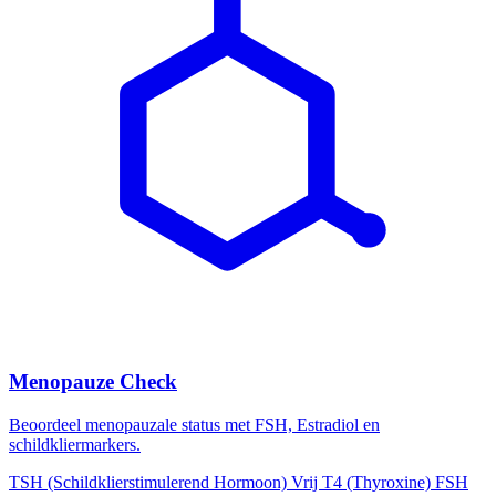
Menopauze Check
Beoordeel menopauzale status met FSH, Estradiol en
schildkliermarkers.
TSH (Schildklierstimulerend Hormoon)
Vrij T4 (Thyroxine)
FSH