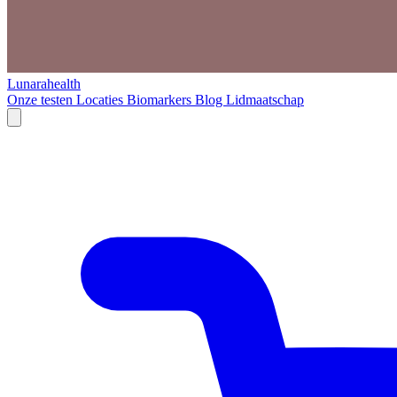
Lunarahealth
Onze testen
Locaties
Biomarkers
Blog
Lidmaatschap