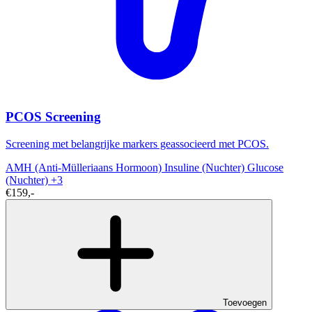
PCOS Screening
Screening met belangrijke markers geassocieerd met PCOS.
AMH (Anti-Mülleriaans Hormoon)
Insuline (Nuchter)
Glucose
(Nuchter)
+3
€159,-
Toevoegen