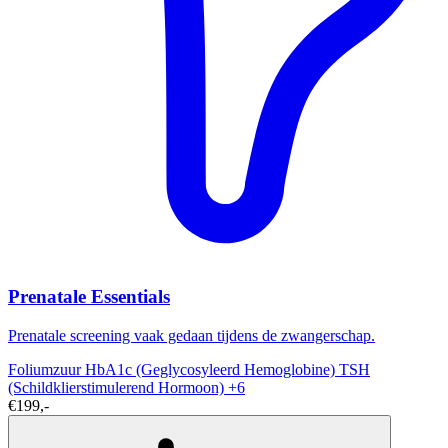
Prenatale Essentials
Prenatale screening vaak gedaan tijdens de zwangerschap.
Foliumzuur
HbA1c (Geglycosyleerd Hemoglobine)
TSH
(Schildklierstimulerend Hormoon)
+6
€199,-