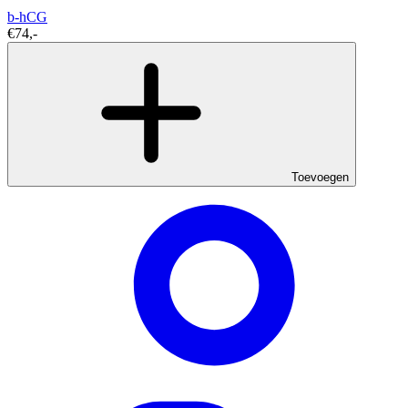
b-hCG
€74,-
Toevoegen