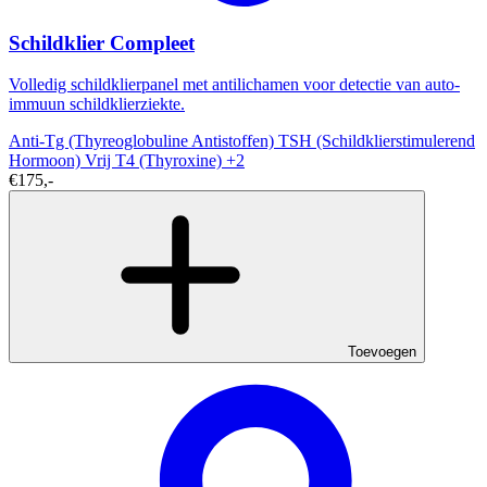
Schildklier Compleet
Volledig schildklierpanel met antilichamen voor detectie van auto-
immuun schildklierziekte.
Anti-Tg (Thyreoglobuline Antistoffen)
TSH (Schildklierstimulerend
Hormoon)
Vrij T4 (Thyroxine)
+2
€175,-
Toevoegen