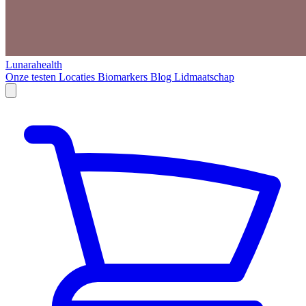
Lunarahealth
Onze testen
Locaties
Biomarkers
Blog
Lidmaatschap