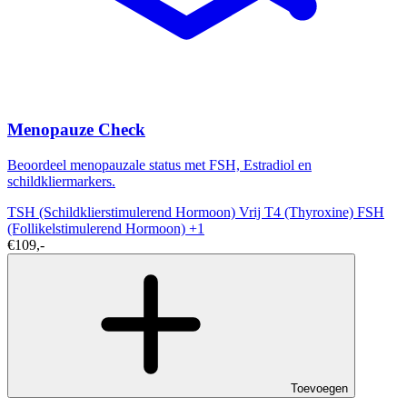
Menopauze Check
Beoordeel menopauzale status met FSH, Estradiol en
schildkliermarkers.
TSH (Schildklierstimulerend Hormoon)
Vrij T4 (Thyroxine)
FSH
(Follikelstimulerend Hormoon)
+1
€109,-
Toevoegen