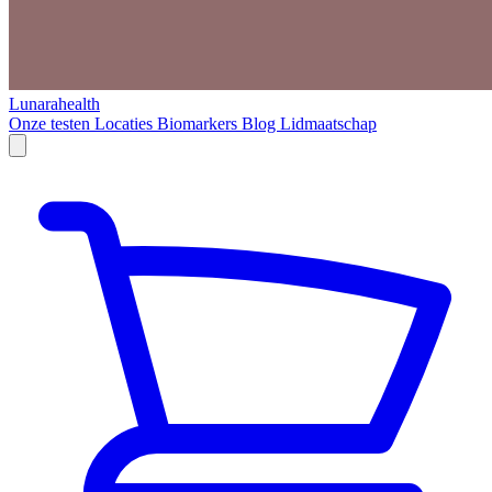
Lunarahealth
Onze testen
Locaties
Biomarkers
Blog
Lidmaatschap