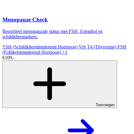
Menopauze Check
Beoordeel menopauzale status met FSH, Estradiol en
schildkliermarkers.
TSH (Schildklierstimulerend Hormoon)
Vrij T4 (Thyroxine)
FSH
(Follikelstimulerend Hormoon)
+1
€109,-
Toevoegen