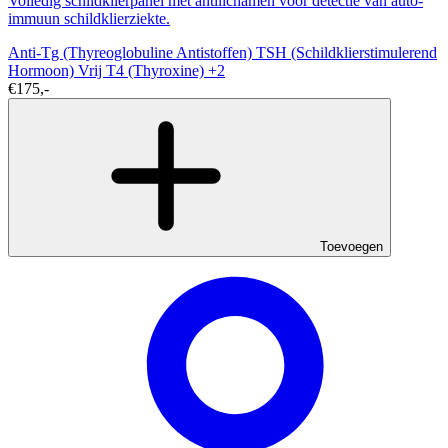
Volledig schildklierpanel met antilichamen voor detectie van auto-
immuun schildklierziekte.
Anti-Tg (Thyreoglobuline Antistoffen)
TSH (Schildklierstimulerend
Hormoon)
Vrij T4 (Thyroxine)
+2
€175,-
Toevoegen