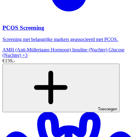
PCOS Screening
Screening met belangrijke markers geassocieerd met PCOS.
AMH (Anti-Mülleriaans Hormoon)
Insuline (Nuchter)
Glucose
(Nuchter)
+3
€159,-
Toevoegen