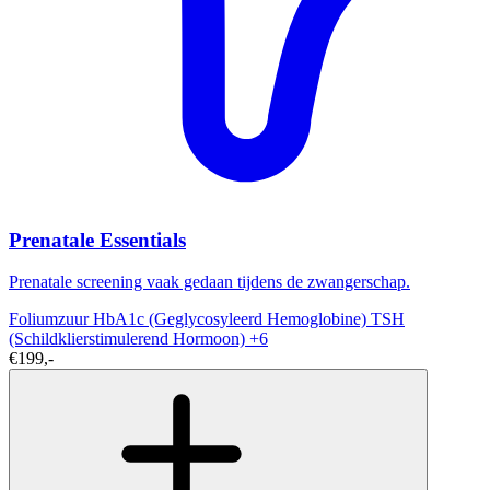
Prenatale Essentials
Prenatale screening vaak gedaan tijdens de zwangerschap.
Foliumzuur
HbA1c (Geglycosyleerd Hemoglobine)
TSH
(Schildklierstimulerend Hormoon)
+6
€199,-