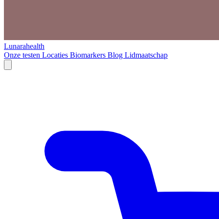
Lunarahealth
Onze testen
Locaties
Biomarkers
Blog
Lidmaatschap