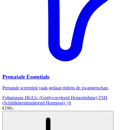
Prenatale Essentials
Prenatale screening vaak gedaan tijdens de zwangerschap.
Foliumzuur
HbA1c (Geglycosyleerd Hemoglobine)
TSH
(Schildklierstimulerend Hormoon)
+6
€199,-