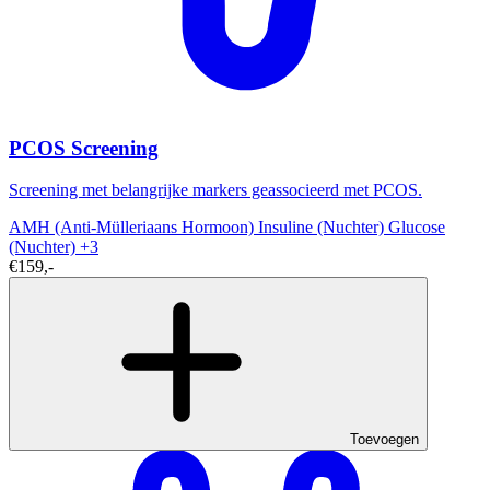
PCOS Screening
Screening met belangrijke markers geassocieerd met PCOS.
AMH (Anti-Mülleriaans Hormoon)
Insuline (Nuchter)
Glucose
(Nuchter)
+3
€159,-
Toevoegen