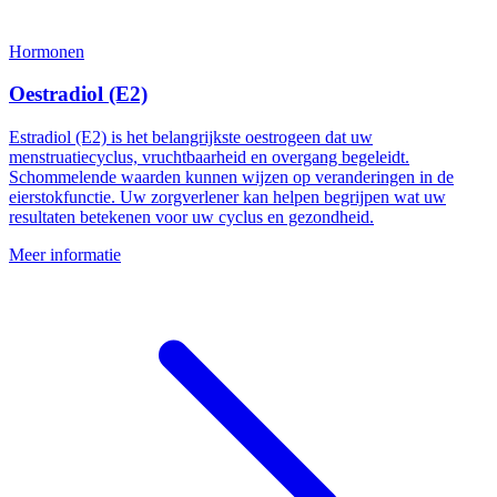
Hormonen
Oestradiol (E2)
Estradiol (E2) is het belangrijkste oestrogeen dat uw
menstruatiecyclus, vruchtbaarheid en overgang begeleidt.
Schommelende waarden kunnen wijzen op veranderingen in de
eierstokfunctie. Uw zorgverlener kan helpen begrijpen wat uw
resultaten betekenen voor uw cyclus en gezondheid.
Meer informatie