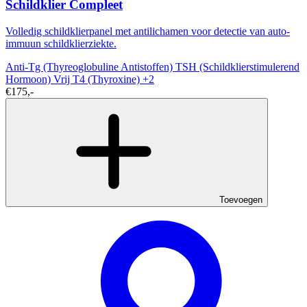
Schildklier Compleet
Volledig schildklierpanel met antilichamen voor detectie van auto-
immuun schildklierziekte.
Anti-Tg (Thyreoglobuline Antistoffen)
TSH (Schildklierstimulerend
Hormoon)
Vrij T4 (Thyroxine)
+2
€175,-
Toevoegen