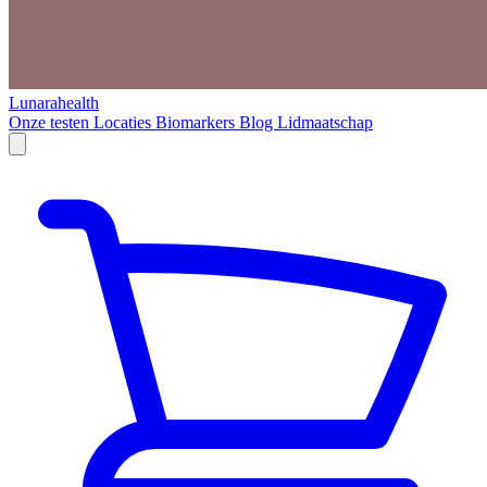
Lunarahealth
Onze testen
Locaties
Biomarkers
Blog
Lidmaatschap