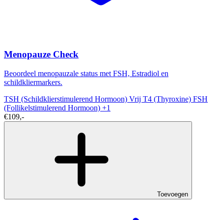
Menopauze Check
Beoordeel menopauzale status met FSH, Estradiol en
schildkliermarkers.
TSH (Schildklierstimulerend Hormoon)
Vrij T4 (Thyroxine)
FSH
(Follikelstimulerend Hormoon)
+1
€109,-
Toevoegen