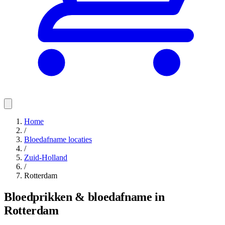
Home
/
Bloedafname locaties
/
Zuid-Holland
/
Rotterdam
Bloedprikken & bloedafname in
Rotterdam