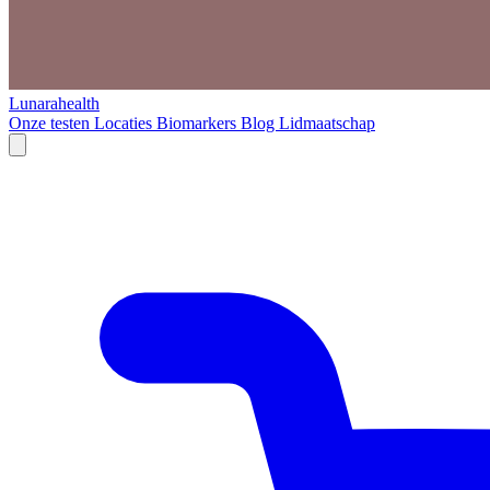
Lunarahealth
Onze testen
Locaties
Biomarkers
Blog
Lidmaatschap