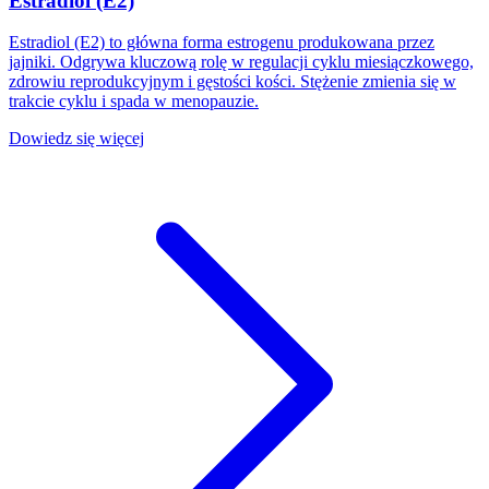
Estradiol (E2)
Estradiol (E2) to główna forma estrogenu produkowana przez
jajniki. Odgrywa kluczową rolę w regulacji cyklu miesiączkowego,
zdrowiu reprodukcyjnym i gęstości kości. Stężenie zmienia się w
trakcie cyklu i spada w menopauzie.
Dowiedz się więcej