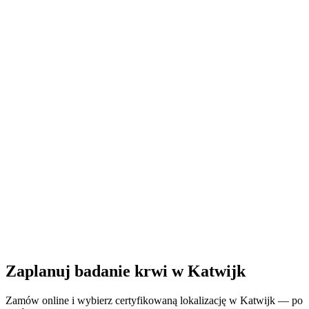
Zamknięte
· otwiera się o 07:30
Godziny otwarcia:
Zamów badanie krwi tutaj
Zaplanuj badanie krwi w Katwijk
Zamów online i wybierz certyfikowaną lokalizację w Katwijk — po