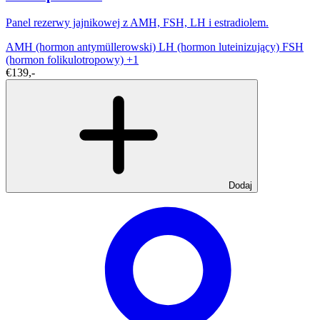
Panel rezerwy jajnikowej z AMH, FSH, LH i estradiolem.
AMH (hormon antymüllerowski)
LH (hormon luteinizujący)
FSH
(hormon folikulotropowy)
+1
€139,-
Dodaj