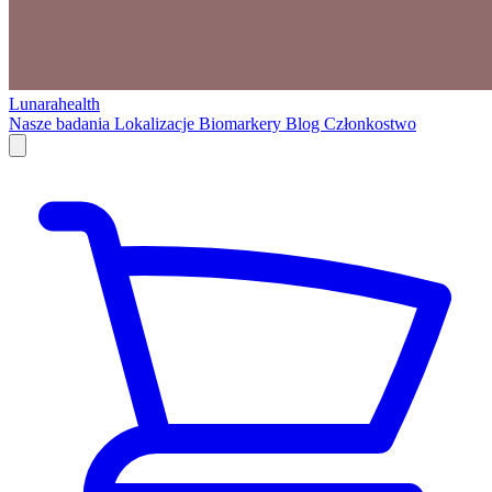
Lunarahealth
Nasze badania
Lokalizacje
Biomarkery
Blog
Członkostwo