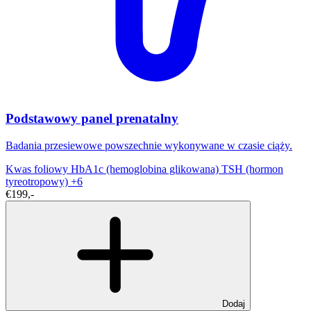
Podstawowy panel prenatalny
Badania przesiewowe powszechnie wykonywane w czasie ciąży.
Kwas foliowy
HbA1c (hemoglobina glikowana)
TSH (hormon
tyreotropowy)
+6
€199,-
Dodaj