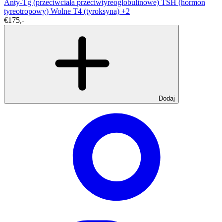
Anty-Tg (przeciwciała przeciwtyreoglobulinowe)
TSH (hormon
tyreotropowy)
Wolne T4 (tyroksyna)
+2
€175,-
Dodaj