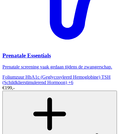
Prenatale Essentials
Prenatale screening vaak gedaan tijdens de zwangerschap.
Foliumzuur
HbA1c (Geglycosyleerd Hemoglobine)
TSH
(Schildklierstimulerend Hormoon)
+6
€199,-