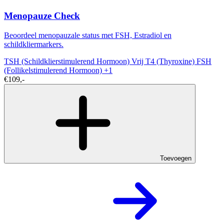
Menopauze Check
Beoordeel menopauzale status met FSH, Estradiol en
schildkliermarkers.
TSH (Schildklierstimulerend Hormoon)
Vrij T4 (Thyroxine)
FSH
(Follikelstimulerend Hormoon)
+1
€109,-
Toevoegen