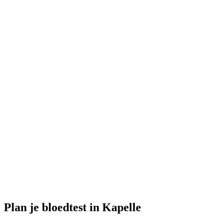
Gesloten
· opent maandag om 08:00
Openingstijden:
Bloedtest hier bestellen
Plan je bloedtest in Kapelle