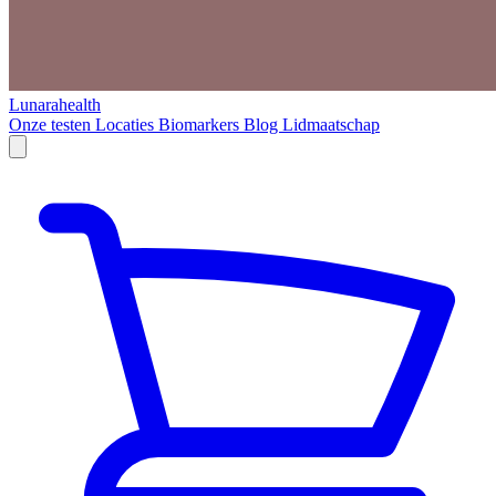
Lunarahealth
Onze testen
Locaties
Biomarkers
Blog
Lidmaatschap