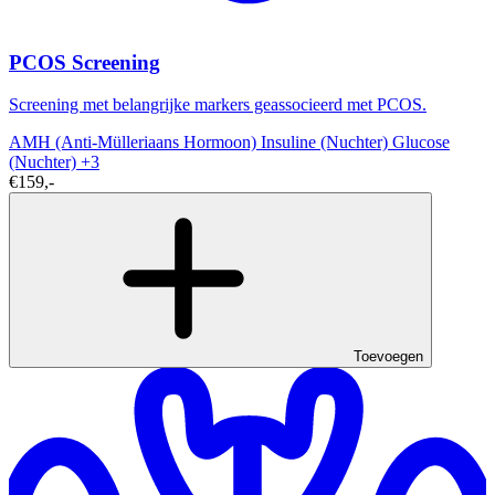
PCOS Screening
Screening met belangrijke markers geassocieerd met PCOS.
AMH (Anti-Mülleriaans Hormoon)
Insuline (Nuchter)
Glucose
(Nuchter)
+3
€159,-
Toevoegen