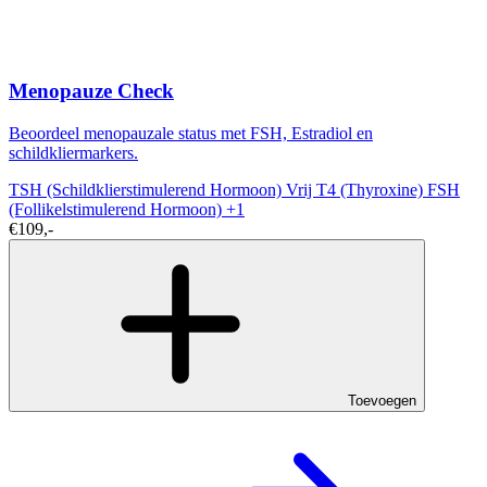
Menopauze Check
Beoordeel menopauzale status met FSH, Estradiol en
schildkliermarkers.
TSH (Schildklierstimulerend Hormoon)
Vrij T4 (Thyroxine)
FSH
(Follikelstimulerend Hormoon)
+1
€109,-
Toevoegen