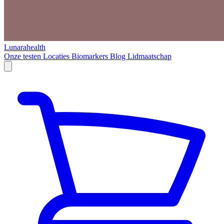
Lunarahealth
Onze testen
Locaties
Biomarkers
Blog
Lidmaatschap