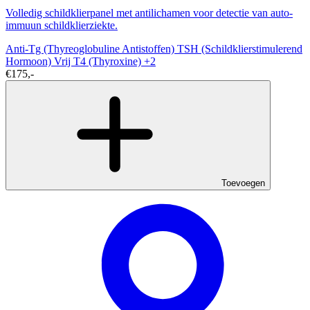
Volledig schildklierpanel met antilichamen voor detectie van auto-
immuun schildklierziekte.
Anti-Tg (Thyreoglobuline Antistoffen)
TSH (Schildklierstimulerend
Hormoon)
Vrij T4 (Thyroxine)
+2
€175,-
Toevoegen