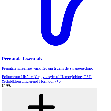
Prenatale Essentials
Prenatale screening vaak gedaan tijdens de zwangerschap.
Foliumzuur
HbA1c (Geglycosyleerd Hemoglobine)
TSH
(Schildklierstimulerend Hormoon)
+6
€199,-