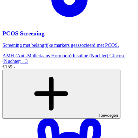
PCOS Screening
Screening met belangrijke markers geassocieerd met PCOS.
AMH (Anti-Mülleriaans Hormoon)
Insuline (Nuchter)
Glucose
(Nuchter)
+3
€159,-
Toevoegen