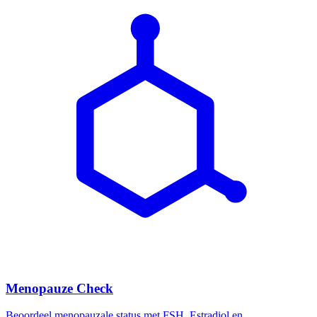
Menopauze Check
Beoordeel menopauzale status met FSH, Estradiol en