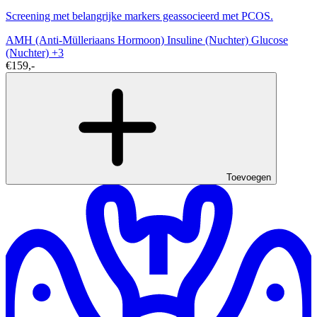
Screening met belangrijke markers geassocieerd met PCOS.
AMH (Anti-Mülleriaans Hormoon)
Insuline (Nuchter)
Glucose
(Nuchter)
+3
€159,-
Toevoegen