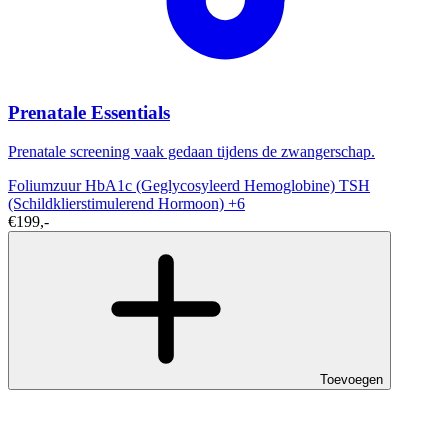
Prenatale Essentials
Prenatale screening vaak gedaan tijdens de zwangerschap.
Foliumzuur
HbA1c (Geglycosyleerd Hemoglobine)
TSH
(Schildklierstimulerend Hormoon)
+6
€199,-
Toevoegen