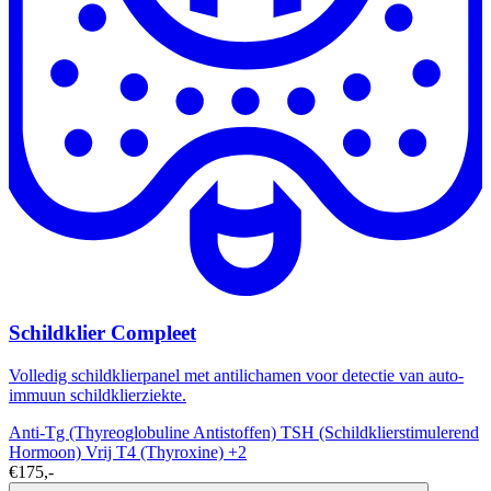
Schildklier Compleet
Volledig schildklierpanel met antilichamen voor detectie van auto-
immuun schildklierziekte.
Anti-Tg (Thyreoglobuline Antistoffen)
TSH (Schildklierstimulerend
Hormoon)
Vrij T4 (Thyroxine)
+2
€175,-