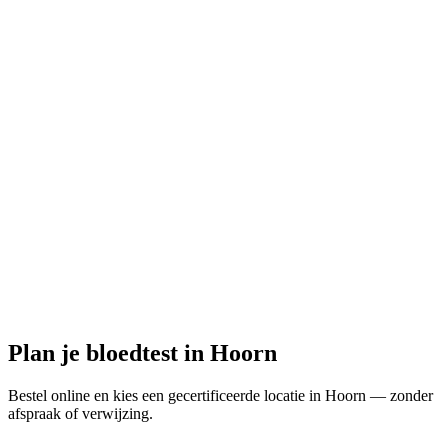
Gesloten
· opent morgen om 08:30
Openingstijden:
Bloedtest hier bestellen
Plan je bloedtest in Hoorn
Bestel online en kies een gecertificeerde locatie in Hoorn — zonder
afspraak of verwijzing.