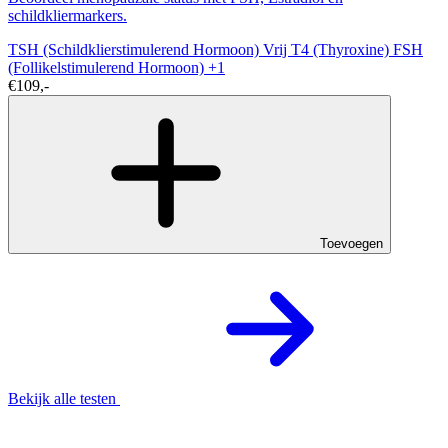
schildkliermarkers.
TSH (Schildklierstimulerend Hormoon)
Vrij T4 (Thyroxine)
FSH
(Follikelstimulerend Hormoon)
+1
€109,-
Toevoegen
Bekijk alle testen