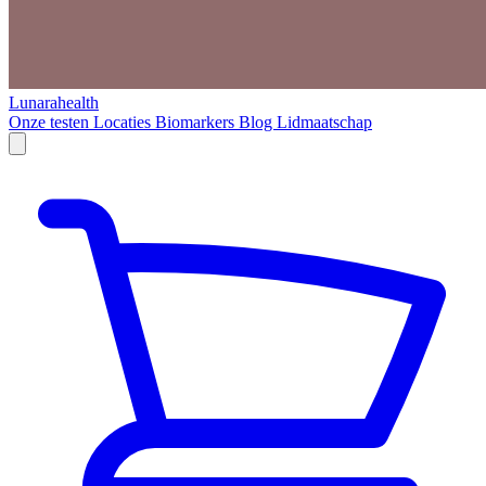
Lunarahealth
Onze testen
Locaties
Biomarkers
Blog
Lidmaatschap