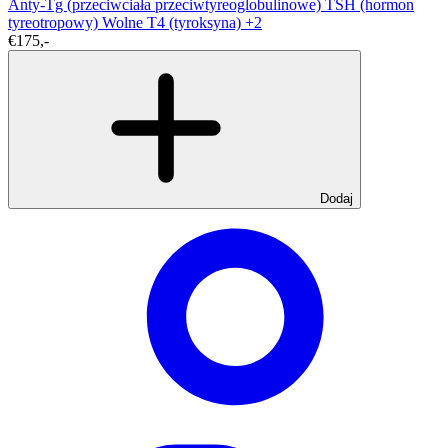
Anty-Tg (przeciwciała przeciwtyreoglobulinowe)
TSH (hormon
tyreotropowy)
Wolne T4 (tyroksyna)
+2
€175,-
Dodaj