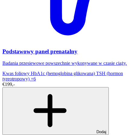
Podstawowy panel prenatalny
Badania przesiewowe powszechnie wykonywane w czasie ciąży.
Kwas foliowy
HbA1c (hemoglobina glikowana)
TSH (hormon
tyreotropowy)
+6
€199,-
Dodaj