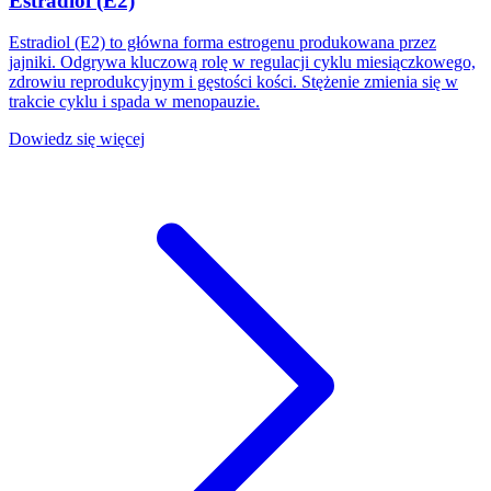
Estradiol (E2)
Estradiol (E2) to główna forma estrogenu produkowana przez
jajniki. Odgrywa kluczową rolę w regulacji cyklu miesiączkowego,
zdrowiu reprodukcyjnym i gęstości kości. Stężenie zmienia się w
trakcie cyklu i spada w menopauzie.
Dowiedz się więcej