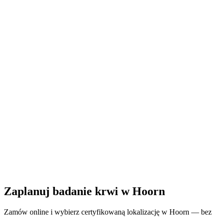
Zamknięte
· otwiera się poniedziałek o 08:30
Godziny otwarcia:
Zamów badanie krwi tutaj
Zaplanuj badanie krwi w Hoorn
Zamów online i wybierz certyfikowaną lokalizację w Hoorn — bez