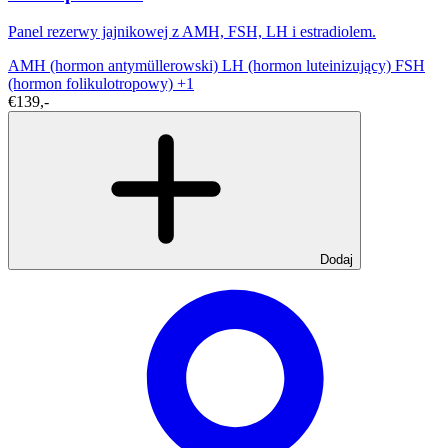
Panel rezerwy jajnikowej z AMH, FSH, LH i estradiolem.
AMH (hormon antymüllerowski)
LH (hormon luteinizujący)
FSH
(hormon folikulotropowy)
+1
€139,-
Dodaj