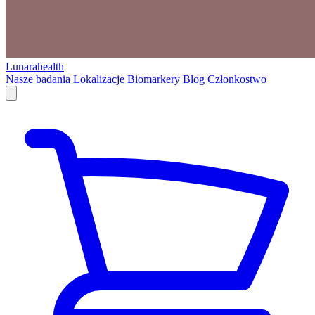
Lunarahealth
Nasze badania
Lokalizacje
Biomarkery
Blog
Członkostwo