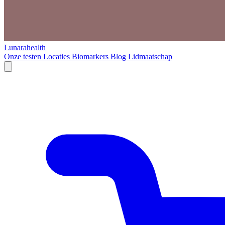
Lunarahealth
Onze testen
Locaties
Biomarkers
Blog
Lidmaatschap