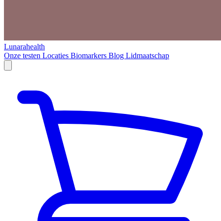
Lunarahealth
Onze testen
Locaties
Biomarkers
Blog
Lidmaatschap