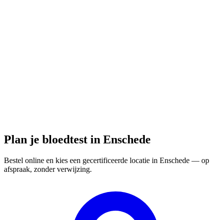
Gesloten
· opent morgen om 07:30
Openingstijden:
Bloedtest hier bestellen
Plan je bloedtest in Enschede
Bestel online en kies een gecertificeerde locatie in Enschede — op
afspraak, zonder verwijzing.