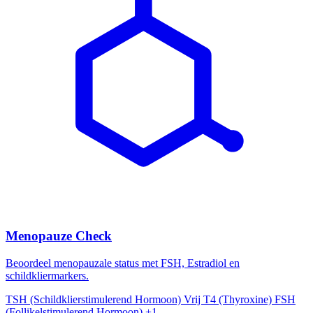
Menopauze Check
Beoordeel menopauzale status met FSH, Estradiol en
schildkliermarkers.
TSH (Schildklierstimulerend Hormoon)
Vrij T4 (Thyroxine)
FSH
(Follikelstimulerend Hormoon)
+1