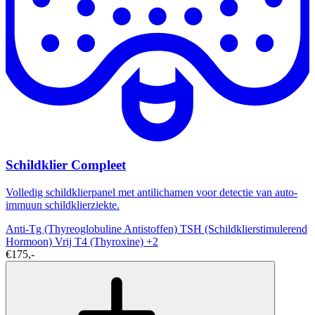
Schildklier Compleet
Volledig schildklierpanel met antilichamen voor detectie van auto-
immuun schildklierziekte.
Anti-Tg (Thyreoglobuline Antistoffen)
TSH (Schildklierstimulerend
Hormoon)
Vrij T4 (Thyroxine)
+2
€175,-