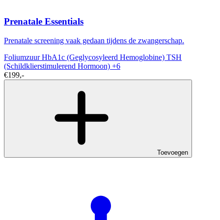
Prenatale Essentials
Prenatale screening vaak gedaan tijdens de zwangerschap.
Foliumzuur
HbA1c (Geglycosyleerd Hemoglobine)
TSH
(Schildklierstimulerend Hormoon)
+6
€199,-
Toevoegen