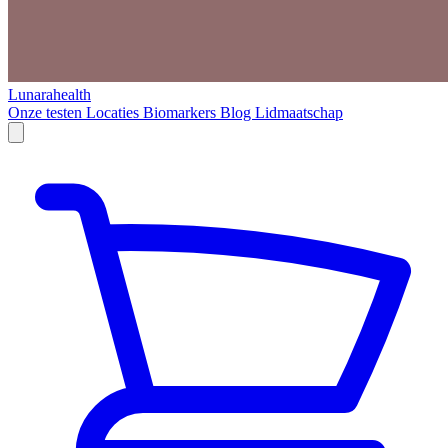
Lunarahealth
Onze testen
Locaties
Biomarkers
Blog
Lidmaatschap