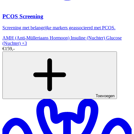
PCOS Screening
Screening met belangrijke markers geassocieerd met PCOS.
AMH (Anti-Mülleriaans Hormoon)
Insuline (Nuchter)
Glucose
(Nuchter)
+3
€159,-
Toevoegen