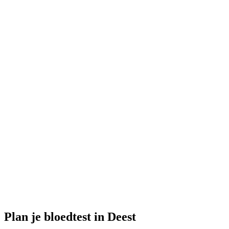
Gesloten
· opent woensdag om 08:00
Openingstijden:
Bloedtest hier bestellen
Plan je bloedtest in Deest