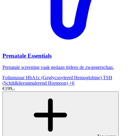
Prenatale Essentials
Prenatale screening vaak gedaan tijdens de zwangerschap.
Foliumzuur
HbA1c (Geglycosyleerd Hemoglobine)
TSH
(Schildklierstimulerend Hormoon)
+6
€199,-