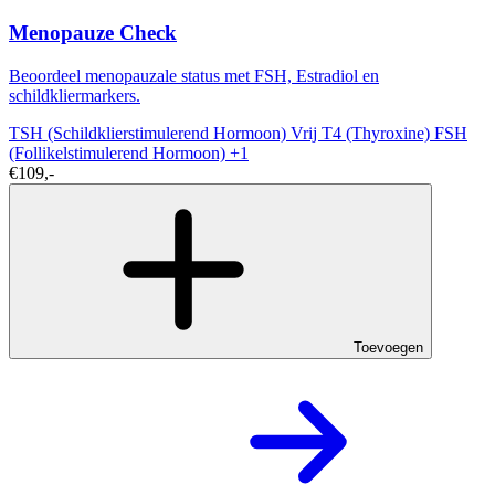
Menopauze Check
Beoordeel menopauzale status met FSH, Estradiol en
schildkliermarkers.
TSH (Schildklierstimulerend Hormoon)
Vrij T4 (Thyroxine)
FSH
(Follikelstimulerend Hormoon)
+1
€109,-
Toevoegen