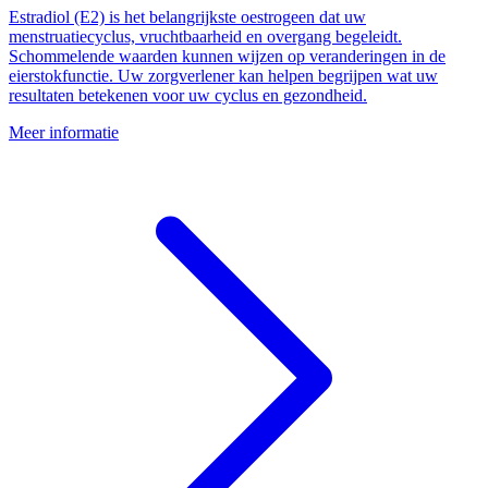
Estradiol (E2) is het belangrijkste oestrogeen dat uw
menstruatiecyclus, vruchtbaarheid en overgang begeleidt.
Schommelende waarden kunnen wijzen op veranderingen in de
eierstokfunctie. Uw zorgverlener kan helpen begrijpen wat uw
resultaten betekenen voor uw cyclus en gezondheid.
Meer informatie