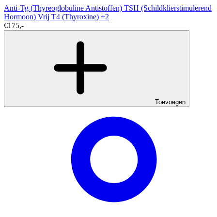
Anti-Tg (Thyreoglobuline Antistoffen)
TSH (Schildklierstimulerend
Hormoon)
Vrij T4 (Thyroxine)
+2
€175,-
Toevoegen