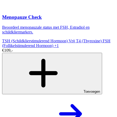
Menopauze Check
Beoordeel menopauzale status met FSH, Estradiol en
schildkliermarkers.
TSH (Schildklierstimulerend Hormoon)
Vrij T4 (Thyroxine)
FSH
(Follikelstimulerend Hormoon)
+1
€109,-
Toevoegen