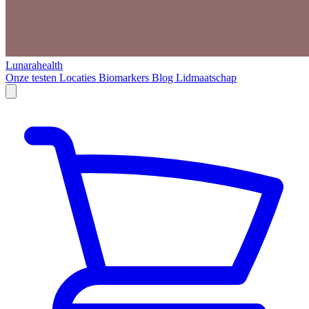
Lunarahealth
Onze testen
Locaties
Biomarkers
Blog
Lidmaatschap