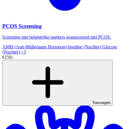
PCOS Screening
Screening met belangrijke markers geassocieerd met PCOS.
AMH (Anti-Mülleriaans Hormoon)
Insuline (Nuchter)
Glucose
(Nuchter)
+3
€159,-
Toevoegen