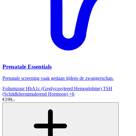
Prenatale Essentials
Prenatale screening vaak gedaan tijdens de zwangerschap.
Foliumzuur
HbA1c (Geglycosyleerd Hemoglobine)
TSH
(Schildklierstimulerend Hormoon)
+6
€199,-