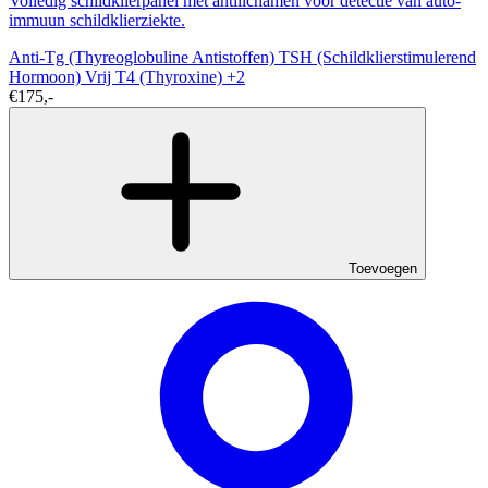
Volledig schildklierpanel met antilichamen voor detectie van auto-
immuun schildklierziekte.
Anti-Tg (Thyreoglobuline Antistoffen)
TSH (Schildklierstimulerend
Hormoon)
Vrij T4 (Thyroxine)
+2
€175,-
Toevoegen