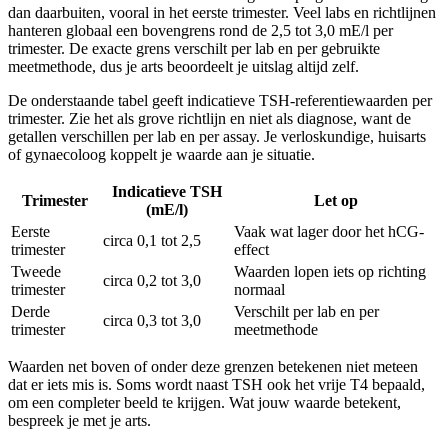
dan daarbuiten, vooral in het eerste trimester. Veel labs en richtlijnen
hanteren globaal een bovengrens rond de 2,5 tot 3,0 mE/l per
trimester. De exacte grens verschilt per lab en per gebruikte
meetmethode, dus je arts beoordeelt je uitslag altijd zelf.
De onderstaande tabel geeft indicatieve TSH-referentiewaarden per
trimester. Zie het als grove richtlijn en niet als diagnose, want de
getallen verschillen per lab en per assay. Je verloskundige, huisarts
of gynaecoloog koppelt je waarde aan je situatie.
Indicatieve TSH
Trimester
Let op
(mE/l)
Eerste
Vaak wat lager door het hCG-
circa 0,1 tot 2,5
trimester
effect
Tweede
Waarden lopen iets op richting
circa 0,2 tot 3,0
trimester
normaal
Derde
Verschilt per lab en per
circa 0,3 tot 3,0
trimester
meetmethode
Waarden net boven of onder deze grenzen betekenen niet meteen
dat er iets mis is. Soms wordt naast TSH ook het vrije T4 bepaald,
om een completer beeld te krijgen. Wat jouw waarde betekent,
bespreek je met je arts.