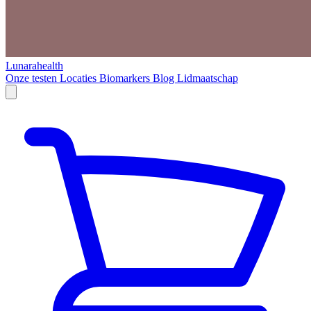
Lunarahealth
Onze testen
Locaties
Biomarkers
Blog
Lidmaatschap