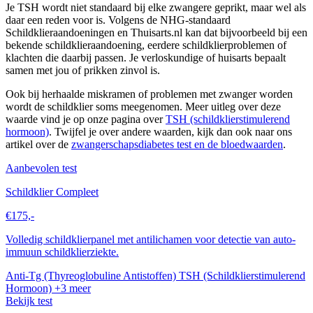
Je TSH wordt niet standaard bij elke zwangere geprikt, maar wel als
daar een reden voor is. Volgens de NHG-standaard
Schildklieraandoeningen en Thuisarts.nl kan dat bijvoorbeeld bij een
bekende schildklieraandoening, eerdere schildklierproblemen of
klachten die daarbij passen. Je verloskundige of huisarts bepaalt
samen met jou of prikken zinvol is.
Ook bij herhaalde miskramen of problemen met zwanger worden
wordt de schildklier soms meegenomen. Meer uitleg over deze
waarde vind je op onze pagina over
TSH (schildklierstimulerend
hormoon)
. Twijfel je over andere waarden, kijk dan ook naar ons
artikel over de
zwangerschapsdiabetes test en de bloedwaarden
.
Aanbevolen test
Schildklier Compleet
€175,-
Volledig schildklierpanel met antilichamen voor detectie van auto-
immuun schildklierziekte.
Anti-Tg (Thyreoglobuline Antistoffen)
TSH (Schildklierstimulerend
Hormoon)
+3 meer
Bekijk test