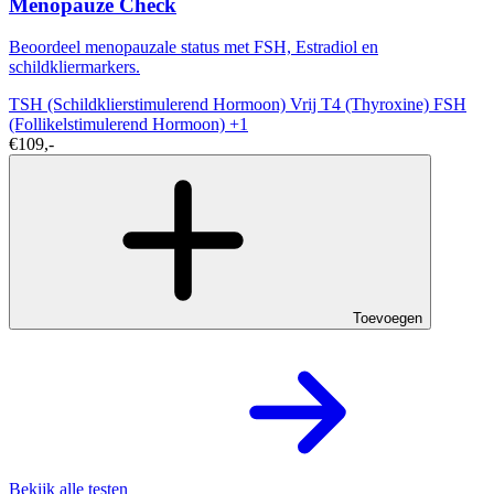
Menopauze Check
Beoordeel menopauzale status met FSH, Estradiol en
schildkliermarkers.
TSH (Schildklierstimulerend Hormoon)
Vrij T4 (Thyroxine)
FSH
(Follikelstimulerend Hormoon)
+1
€109,-
Toevoegen
Bekijk alle testen