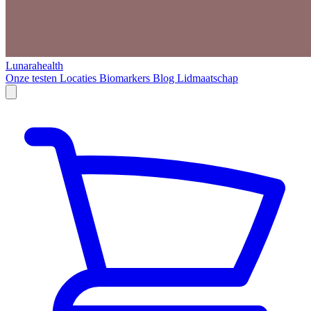
Lunarahealth
Onze testen
Locaties
Biomarkers
Blog
Lidmaatschap