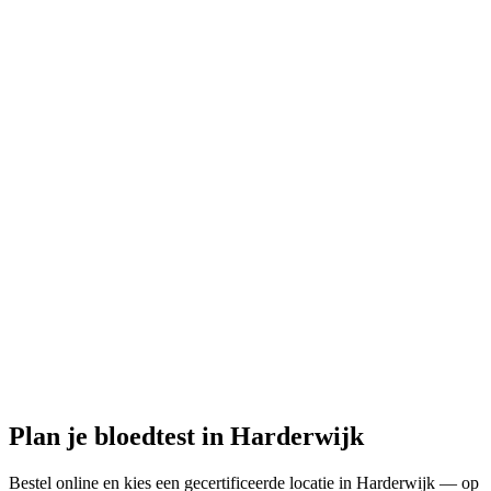
Gesloten
· opent morgen om 07:30
Openingstijden:
Bloedtest hier bestellen
Plan je bloedtest in Harderwijk
Bestel online en kies een gecertificeerde locatie in Harderwijk — op