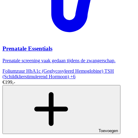
Prenatale Essentials
Prenatale screening vaak gedaan tijdens de zwangerschap.
Foliumzuur
HbA1c (Geglycosyleerd Hemoglobine)
TSH
(Schildklierstimulerend Hormoon)
+6
€199,-
Toevoegen