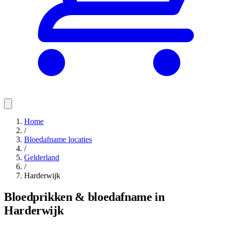
Home
/
Bloedafname locaties
/
Gelderland
/
Harderwijk
Bloedprikken & bloedafname in
Harderwijk