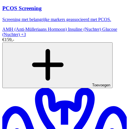
PCOS Screening
Screening met belangrijke markers geassocieerd met PCOS.
AMH (Anti-Mülleriaans Hormoon)
Insuline (Nuchter)
Glucose
(Nuchter)
+3
€159,-
Toevoegen