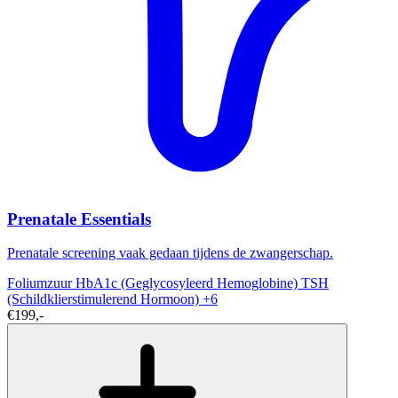
Prenatale Essentials
Prenatale screening vaak gedaan tijdens de zwangerschap.
Foliumzuur
HbA1c (Geglycosyleerd Hemoglobine)
TSH
(Schildklierstimulerend Hormoon)
+6
€199,-