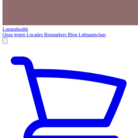
Lunarahealth
Onze testen
Locaties
Biomarkers
Blog
Lidmaatschap