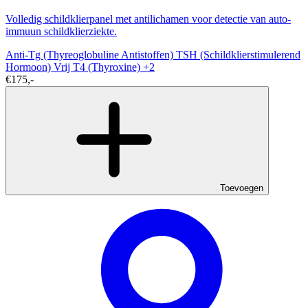
Volledig schildklierpanel met antilichamen voor detectie van auto-
immuun schildklierziekte.
Anti-Tg (Thyreoglobuline Antistoffen)
TSH (Schildklierstimulerend
Hormoon)
Vrij T4 (Thyroxine)
+2
€175,-
Toevoegen