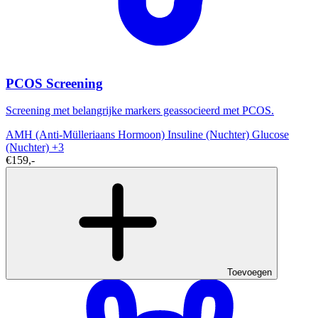
PCOS Screening
Screening met belangrijke markers geassocieerd met PCOS.
AMH (Anti-Mülleriaans Hormoon)
Insuline (Nuchter)
Glucose
(Nuchter)
+3
€159,-
Toevoegen