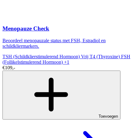
Menopauze Check
Beoordeel menopauzale status met FSH, Estradiol en
schildkliermarkers.
TSH (Schildklierstimulerend Hormoon)
Vrij T4 (Thyroxine)
FSH
(Follikelstimulerend Hormoon)
+1
€109,-
Toevoegen