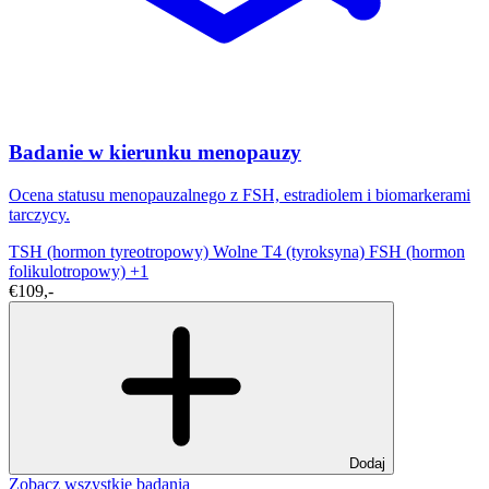
Badanie w kierunku menopauzy
Ocena statusu menopauzalnego z FSH, estradiolem i biomarkerami
tarczycy.
TSH (hormon tyreotropowy)
Wolne T4 (tyroksyna)
FSH (hormon
folikulotropowy)
+1
€109,-
Dodaj
Zobacz wszystkie badania