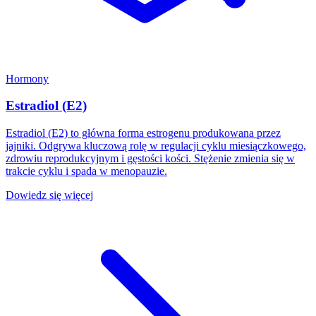
Hormony
Estradiol (E2)
Estradiol (E2) to główna forma estrogenu produkowana przez
jajniki. Odgrywa kluczową rolę w regulacji cyklu miesiączkowego,
zdrowiu reprodukcyjnym i gęstości kości. Stężenie zmienia się w
trakcie cyklu i spada w menopauzie.
Dowiedz się więcej