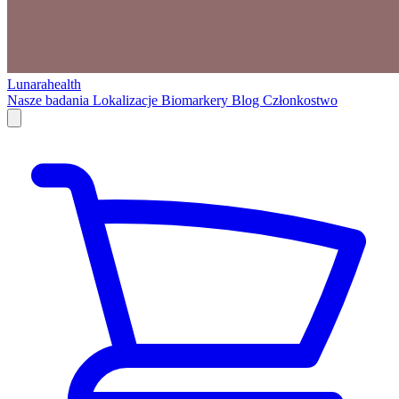
Lunarahealth
Nasze badania
Lokalizacje
Biomarkery
Blog
Członkostwo