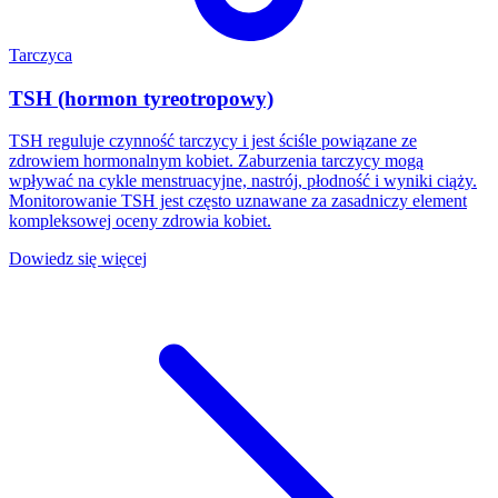
Tarczyca
TSH (hormon tyreotropowy)
TSH reguluje czynność tarczycy i jest ściśle powiązane ze
zdrowiem hormonalnym kobiet. Zaburzenia tarczycy mogą
wpływać na cykle menstruacyjne, nastrój, płodność i wyniki ciąży.
Monitorowanie TSH jest często uznawane za zasadniczy element
kompleksowej oceny zdrowia kobiet.
Dowiedz się więcej