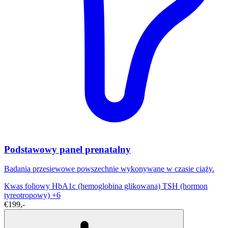
Podstawowy panel prenatalny
Badania przesiewowe powszechnie wykonywane w czasie ciąży.
Kwas foliowy
HbA1c (hemoglobina glikowana)
TSH (hormon
tyreotropowy)
+6
€199,-