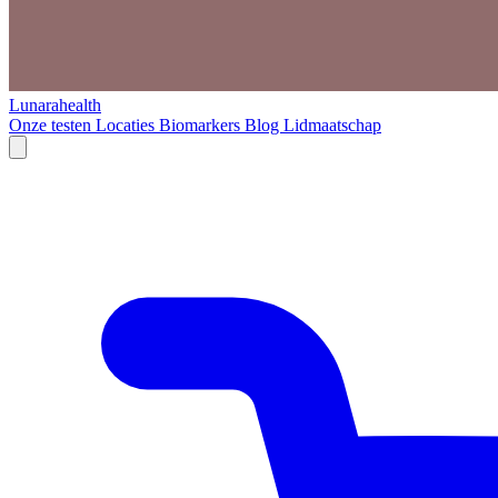
Lunarahealth
Onze testen
Locaties
Biomarkers
Blog
Lidmaatschap