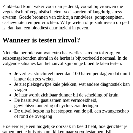
Zinktekort komt vaker voor dan je denkt, vooral bij vrouwen die
vegetarisch of veganistisch eten, veel sporten of langdurig stress
ervaren. Goede bronnen van zink zijn rundvlees, pompoenpitten,
cashewnoten en peulvruchten. Wil je weten of je zinkniveau op peil
is, dan kan een bloedtest daar inzicht in geven.
Wanneer is testen zinvol?
Niet elke periode van wat extra haarverlies is reden tot zorg, en
seizoensgebonden uitval in de herfst is bijvoorbeeld normaal. In de
volgende situaties kan het zinvol zijn om je bloed te laten testen:
Je verliest structureel meer dan 100 haren per dag en dat duurt
langer dan zes weken
Je ziet pleksgewijze kale plekken, wat andere diagnostiek kan
vragen
Je haar wordt zichtbaar dunner bij de scheiding of kruin
De haaruitval gaat samen met vermoeidheid,
gewichtsverandering of cyclusveranderingen
De uitval begon na het stoppen van de pil, een zwangerschap
of rond de overgang
Hoe eerder je een mogelijke oorzaak in beeld hebt, hoe gerichter je
samen met je huisarts kunt kijken naar vervolgstappen. Bij