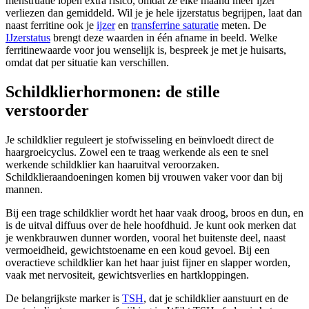
menstruatie lopen extra risico, omdat ze elke maand meer ijzer
verliezen dan gemiddeld. Wil je je hele ijzerstatus begrijpen, laat dan
naast ferritine ook je
ijzer
en
transferrine saturatie
meten. De
IJzerstatus
brengt deze waarden in één afname in beeld. Welke
ferritinewaarde voor jou wenselijk is, bespreek je met je huisarts,
omdat dat per situatie kan verschillen.
Schildklierhormonen: de stille
verstoorder
Je schildklier reguleert je stofwisseling en beïnvloedt direct de
haargroeicyclus. Zowel een te traag werkende als een te snel
werkende schildklier kan haaruitval veroorzaken.
Schildklieraandoeningen komen bij vrouwen vaker voor dan bij
mannen.
Bij een trage schildklier wordt het haar vaak droog, broos en dun, en
is de uitval diffuus over de hele hoofdhuid. Je kunt ook merken dat
je wenkbrauwen dunner worden, vooral het buitenste deel, naast
vermoeidheid, gewichtstoename en een koud gevoel. Bij een
overactieve schildklier kan het haar juist fijner en slapper worden,
vaak met nervositeit, gewichtsverlies en hartkloppingen.
De belangrijkste marker is
TSH
, dat je schildklier aanstuurt en de