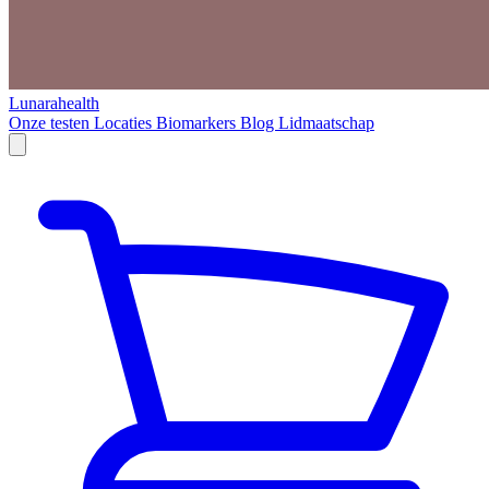
Lunarahealth
Onze testen
Locaties
Biomarkers
Blog
Lidmaatschap