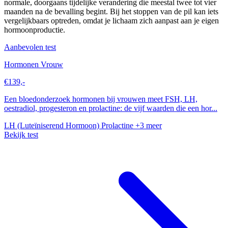
normale, doorgaans tijdelijke verandering die meestal twee tot vier
maanden na de bevalling begint. Bij het stoppen van de pil kan iets
vergelijkbaars optreden, omdat je lichaam zich aanpast aan je eigen
hormoonproductie.
Aanbevolen test
Hormonen Vrouw
€139,-
Een bloedonderzoek hormonen bij vrouwen meet FSH, LH,
oestradiol, progesteron en prolactine: de vijf waarden die een hor...
LH (Luteïniserend Hormoon)
Prolactine
+3 meer
Bekijk test