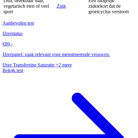
Dun, breekbaar haar,
Een mogelijk
vegetarisch eten of veel
Zink
zinktekort dat de
sport
groeicyclus verstoort
Aanbevolen test
IJzerstatus
€89,-
IJzerpanel: vaak relevant voor menstruerende vrouwen.
IJzer
Transferrine Saturatie
+2 meer
Bekijk test