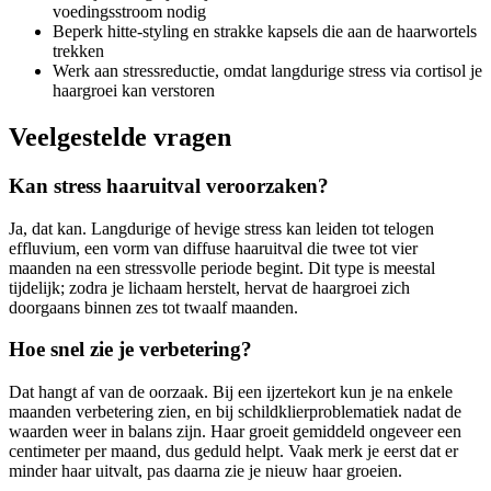
voedingsstroom nodig
Beperk hitte-styling en strakke kapsels die aan de haarwortels
trekken
Werk aan stressreductie, omdat langdurige stress via cortisol je
haargroei kan verstoren
Veelgestelde vragen
Kan stress haaruitval veroorzaken?
Ja, dat kan. Langdurige of hevige stress kan leiden tot telogen
effluvium, een vorm van diffuse haaruitval die twee tot vier
maanden na een stressvolle periode begint. Dit type is meestal
tijdelijk; zodra je lichaam herstelt, hervat de haargroei zich
doorgaans binnen zes tot twaalf maanden.
Hoe snel zie je verbetering?
Dat hangt af van de oorzaak. Bij een ijzertekort kun je na enkele
maanden verbetering zien, en bij schildklierproblematiek nadat de
waarden weer in balans zijn. Haar groeit gemiddeld ongeveer een
centimeter per maand, dus geduld helpt. Vaak merk je eerst dat er
minder haar uitvalt, pas daarna zie je nieuw haar groeien.