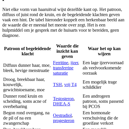
Niet elke vorm van haaruitval wijst dezelfde kant op. Het patroon,
diffuus of juist rond de kruin, en de begeleidende klachten geven
vaak een hint. De tabel hieronder koppelt een herkenbaar beeld aan
de waarde die er meestal het meeste over zegt. Het is een
hulpmiddel om je gesprek met de huisarts voor te bereiden, geen
diagnose.
Waarde die
Patroon of begeleidende
Waar het op kan
inzicht kan
klacht
wijzen
geven
Ferritine
,
ijzer
,
Een lage ijzervoorraad
Diffuus dunner haar, moe,
transferrine
als veelvoorkomende
bleek, hevige menstruatie
saturatie
oorzaak
Droog, breekbaar haar,
Een mogelijk trage
kouwelijk,
TSH
,
vrij T4
schildklier
gewichtstoename, moe
Dunner rond kruin en
Een androgeen
Testosteron
,
scheiding, soms acne of
patroon, soms passend
DHEA-S
overbeharing
bij PCOS
Begon rond overgang, na
Een hormonale
Oestradiol
,
de pil of na een
verschuiving die de
progesteron
zwangerschap
groeifase verkort