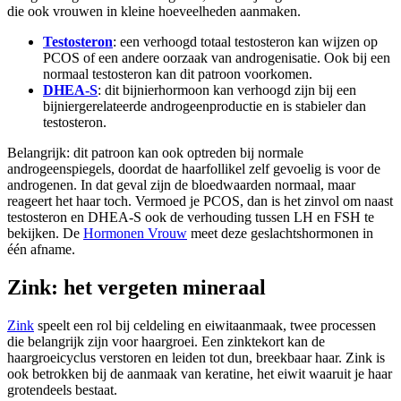
die ook vrouwen in kleine hoeveelheden aanmaken.
Testosteron
: een verhoogd totaal testosteron kan wijzen op
PCOS of een andere oorzaak van androgenisatie. Ook bij een
normaal testosteron kan dit patroon voorkomen.
DHEA-S
: dit bijnierhormoon kan verhoogd zijn bij een
bijniergerelateerde androgeenproductie en is stabieler dan
testosteron.
Belangrijk: dit patroon kan ook optreden bij normale
androgeenspiegels, doordat de haarfollikel zelf gevoelig is voor de
androgenen. In dat geval zijn de bloedwaarden normaal, maar
reageert het haar toch. Vermoed je PCOS, dan is het zinvol om naast
testosteron en DHEA-S ook de verhouding tussen LH en FSH te
bekijken. De
Hormonen Vrouw
meet deze geslachtshormonen in
één afname.
Zink: het vergeten mineraal
Zink
speelt een rol bij celdeling en eiwitaanmaak, twee processen
die belangrijk zijn voor haargroei. Een zinktekort kan de
haargroeicyclus verstoren en leiden tot dun, breekbaar haar. Zink is
ook betrokken bij de aanmaak van keratine, het eiwit waaruit je haar
grotendeels bestaat.