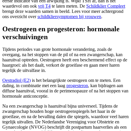
eerste indicator van een afwijking is. Wijkt TSH af, dan is het
waardevol om ook
vrij T4
te laten meten. De
Schildklier Compleet
brengt deze waarden samen in beeld. Lees voor meer achtergrond
ons overzicht over
schildkliersymptomen bij vrouwen
.
Oestrogeen en progesteron: hormonale
verschuivingen
Tijdens periodes van grote hormonale verandering, zoals de
overgang, na het stoppen van de pil of na een zwangerschap, kan
haaruitval optreden. Oestrogeen heeft een beschermend effect op de
haargroei: als het daalt, verkort de groeifase en gaan meer haren
tegelijk de uitvalfase in.
Oestradiol (E2)
is het belangrijkste oestrogeen om te meten. Een
daling, in combinatie met een laag
progesteron
, kan bijdragen aan
diffuse haaruitval, vooral in de perimenopauze of na het stoppen van
hormonale anticonceptie.
Na een zwangerschap is haaruitval bijna universeel. Tijdens de
zwangerschap houden hoge oestrogeenspiegels het haar in de
groeifase, en na de bevalling dalen die spiegels, waardoor veel haren
tegelijk uitvallen. De Nederlandse Vereniging voor Obstetrie en
Gynaecologie (NVOG) beschrijft dit postpartum haarverlies als een