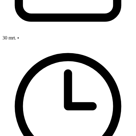
30 mrt.
•