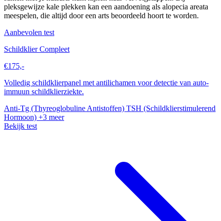
pleksgewijze kale plekken kan een aandoening als alopecia areata
meespelen, die altijd door een arts beoordeeld hoort te worden.
Aanbevolen test
Schildklier Compleet
€175,-
Volledig schildklierpanel met antilichamen voor detectie van auto-
immuun schildklierziekte.
Anti-Tg (Thyreoglobuline Antistoffen)
TSH (Schildklierstimulerend
Hormoon)
+3 meer
Bekijk test