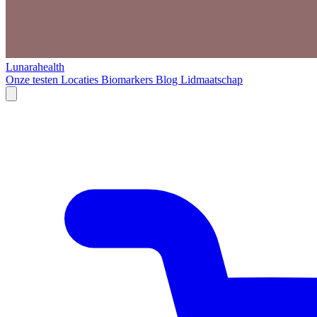
Lunarahealth
Onze testen
Locaties
Biomarkers
Blog
Lidmaatschap