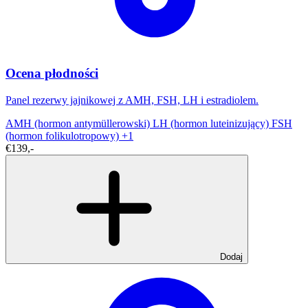
Ocena płodności
Panel rezerwy jajnikowej z AMH, FSH, LH i estradiolem.
AMH (hormon antymüllerowski)
LH (hormon luteinizujący)
FSH
(hormon folikulotropowy)
+1
€139,-
Dodaj