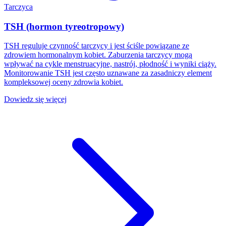
Tarczyca
TSH (hormon tyreotropowy)
TSH reguluje czynność tarczycy i jest ściśle powiązane ze
zdrowiem hormonalnym kobiet. Zaburzenia tarczycy mogą
wpływać na cykle menstruacyjne, nastrój, płodność i wyniki ciąży.
Monitorowanie TSH jest często uznawane za zasadniczy element
kompleksowej oceny zdrowia kobiet.
Dowiedz się więcej