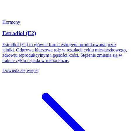
Hormony
Estradiol (E2)
Estradiol (E2) to główna forma estrogenu produkowana przez
jajniki. Odgrywa kluczową rolę w regulacji cyklu miesiączkowego,
zdrowiu reprodukcyjnym i gęstości kości. Stężenie zmienia się w
trakcie cyklu i spada w menopauzie.
Dowiedz się więcej