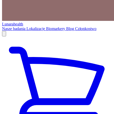
Lunarahealth
Nasze badania
Lokalizacje
Biomarkery
Blog
Członkostwo