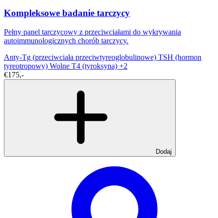
Kompleksowe badanie tarczycy
Pełny panel tarczycowy z przeciwciałami do wykrywania
autoimmunologicznych chorób tarczycy.
Anty-Tg (przeciwciała przeciwtyreoglobulinowe)
TSH (hormon
tyreotropowy)
Wolne T4 (tyroksyna)
+2
€175,-
Dodaj