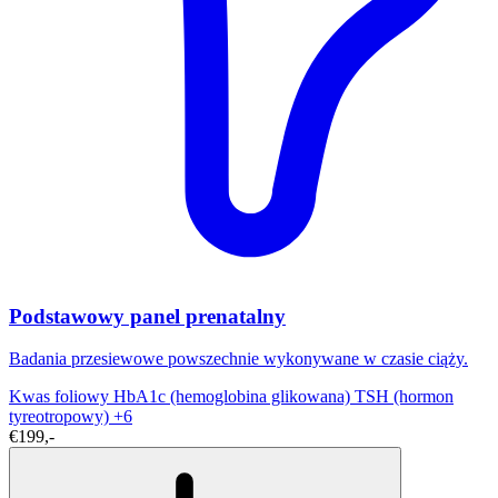
Podstawowy panel prenatalny
Badania przesiewowe powszechnie wykonywane w czasie ciąży.
Kwas foliowy
HbA1c (hemoglobina glikowana)
TSH (hormon
tyreotropowy)
+6
€199,-