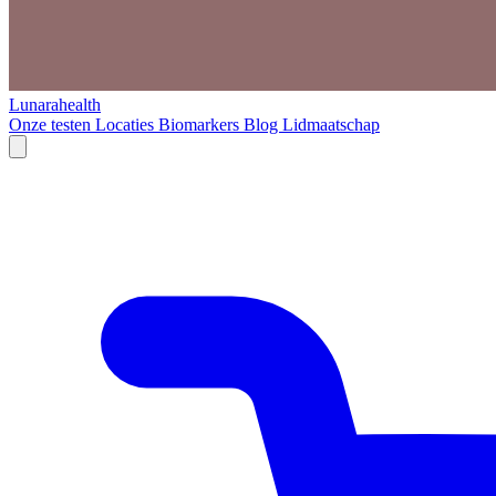
Lunarahealth
Onze testen
Locaties
Biomarkers
Blog
Lidmaatschap