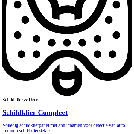
Schildklier & IJzer
Schildklier Compleet
Volledig schildklierpanel met antilichamen voor detectie van auto-
immuun schildklierziekte.