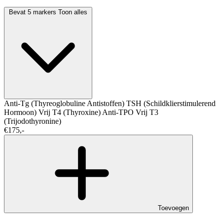
Bevat 5 markers
Toon alles
Anti-Tg (Thyreoglobuline Antistoffen)
TSH (Schildklierstimulerend
Hormoon)
Vrij T4 (Thyroxine)
Anti-TPO
Vrij T3
(Trijodothyronine)
€175,-
Toevoegen