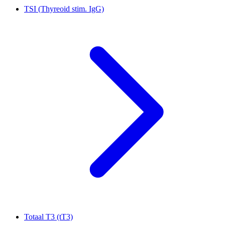
TSI (Thyreoid stim. IgG)
Totaal T3 (tT3)