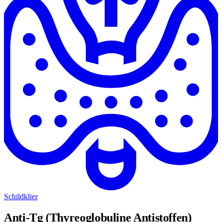
Schildklier
Anti-Tg (Thyreoglobuline Antistoffen)