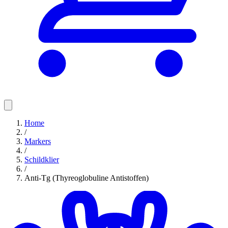
Home
/
Markers
/
Schildklier
/
Anti-Tg (Thyreoglobuline Antistoffen)