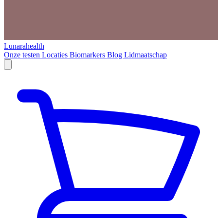
Lunarahealth
Onze testen
Locaties
Biomarkers
Blog
Lidmaatschap