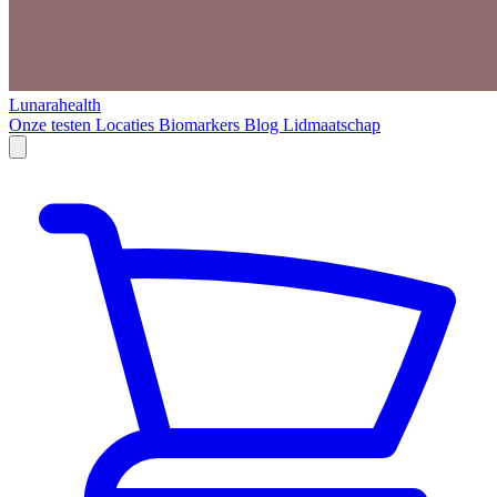
Lunarahealth
Onze testen
Locaties
Biomarkers
Blog
Lidmaatschap