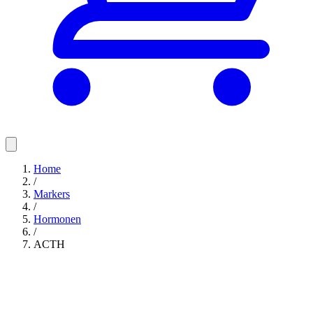
Home
/
Markers
/
Hormonen
/
ACTH