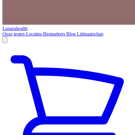
Lunarahealth
Onze testen
Locaties
Biomarkers
Blog
Lidmaatschap