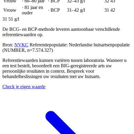
Vrouw
·
66–80 jaar
·
BCP
32–43
g/l
32
43
·
81 jaar en
Vrouw
·
BCP
31–42
g/l
31
42
ouder
31
51 g/l
De BCG- en BCP-methode leveren aantoonbaar verschillende
referentiewaarden op.
Bron:
NVKC
Referentiepopulatie: Nederlandse huisartsenpopulatie
(NUMBER, n=7.574.327)
Referentiewaarden kunnen variëren tussen laboratoria. Wanneer u
een test bestelt, beoordeelt een BIG-geregistreerde arts uw
persoonlijke resultaten in context. Bespreek voor
behandelbeslissingen uw resultaten met uw huisarts.
Check je eigen waarde