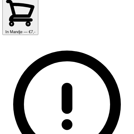
In Mandje
— €7,-