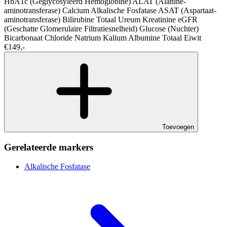
HbA1c (Geglycosyleerd Hemoglobine)
ALAT (Alanine-
aminotransferase)
Calcium
Alkalische Fosfatase
ASAT (Aspartaat-
aminotransferase)
Bilirubine Totaal
Ureum
Kreatinine
eGFR
(Geschatte Glomerulaire Filtratiesnelheid)
Glucose (Nuchter)
Bicarbonaat
Chloride
Natrium
Kalium
Albumine
Totaal Eiwit
€149,-
Toevoegen
Gerelateerde markers
Alkalische Fosfatase