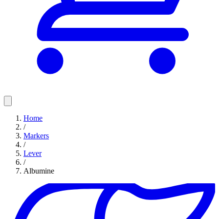
Home
/
Markers
/
Lever
/
Albumine