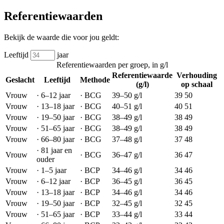
Referentiewaarden
Bekijk de waarde die voor jou geldt:
Leeftijd
jaar
Referentiewaarden per groep, in g/l
Referentiewaarde
Verhouding
Geslacht
Leeftijd
Methode
(g/l)
op schaal
Vrouw
·
6–12 jaar
·
BCG
39–50
g/l
39
50
Vrouw
·
13–18 jaar
·
BCG
40–51
g/l
40
51
Vrouw
·
19–50 jaar
·
BCG
38–49
g/l
38
49
Vrouw
·
51–65 jaar
·
BCG
38–49
g/l
38
49
Vrouw
·
66–80 jaar
·
BCG
37–48
g/l
37
48
·
81 jaar en
Vrouw
·
BCG
36–47
g/l
36
47
ouder
Vrouw
·
1–5 jaar
·
BCP
34–46
g/l
34
46
Vrouw
·
6–12 jaar
·
BCP
36–45
g/l
36
45
Vrouw
·
13–18 jaar
·
BCP
34–46
g/l
34
46
Vrouw
·
19–50 jaar
·
BCP
32–45
g/l
32
45
Vrouw
·
51–65 jaar
·
BCP
33–44
g/l
33
44